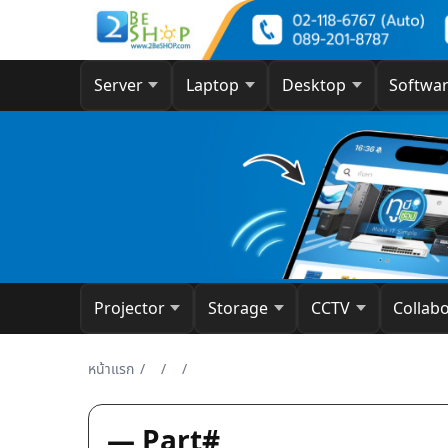
Server
Laptop
Desktop
Softwa
Projector
Storage
CCTV
Collab
หน้าแรก
/
/
/
— Part#