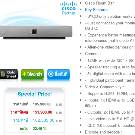
Cisco Room Bar
Key Features
- BYOD-only solution works 
- Just connect to your monit
USB-C.
- Experience better meetings
microphones that include AI
- All-in-one video bar design 
Camera :
- 12MP with wide 120° × 95° 
- Speaker tracking & auto f
- 5x digital zoom with auto b
- Individual participant fram
Video & Connectivity :
- Supports H.263, H.264, an
- Inputs: 1x HDMI & 1x USB
ราคาปกติ
195,900.00
60fps)
ราคาพิเศษ
151,900.00
- Outputs: 2x HDMI, up to 
- Live video up to Full HD @
รวมภาษี
162,533.00
- CEC 2.0 support & touchs
ลดไป
22.46 %
Encode and decode :