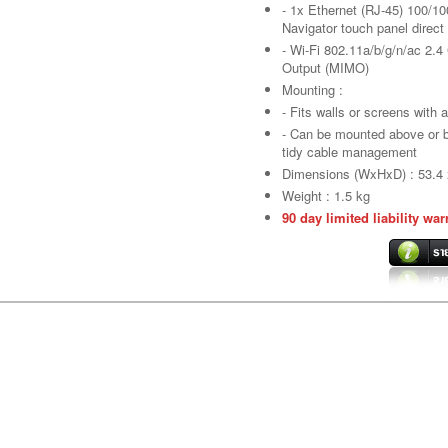
- 1x Ethernet (RJ-45) 100/
Navigator touch panel direct 
- Wi-Fi 802.11a/b/g/n/ac 2.4
Output (MIMO)
Mounting :
- Fits walls or screens with 
- Can be mounted above or b
tidy cable management
Dimensions (WxHxD) : 53.4 
Weight : 1.5 kg
90 day limited liability war