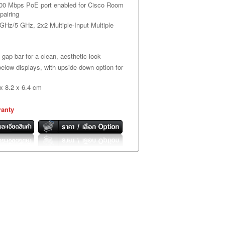
1000 Mbps PoE port enabled for Cisco Room
pairing
 GHz/5 GHz, 2x2 Multiple-Input Multiple
a gap bar for a clean, aesthetic look
elow displays, with upside-down option for
x 8.2 x 6.4 cm
ranty