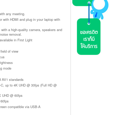
with any meeting.
or with HDMI and plug in your laptop with
 with a high-quality camera, speakers and
-noise removal.
available in First Light
field of view
ocus
rightness
ing mode
d AV1 standards
-C, up to 4K UHD @ 30fps (Full HD @
4K UHD @ 60fps
 60fps
creen compatible via USB-A