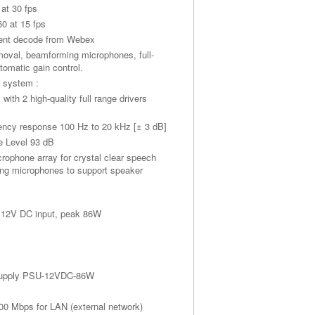
at 30 fps
0 at 15 fps
tent decode from Webex
moval, beamforming microphones, full-
tomatic gain control.
 system :
ith 2 high-quality full range drivers
ency response 100 Hz to 20 kHz [± 3 dB]
e Level 93 dB
rophone array for crystal clear speech
acing microphones to support speaker
, 12V DC input, peak 86W
 supply PSU-12VDC-86W
000 Mbps for LAN (external network)