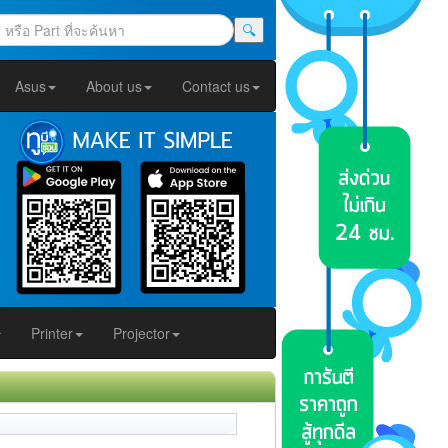
🔍
Asus
About us
Contact us
Printer
Projector