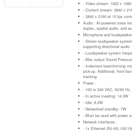
- Video stream: 1920 x 1080 
- Content stream: 3840 x 216
- 3840 x 2160 at 15 fps con
Audio : AI-powered noise re
duplex, spatial audio, and au
Microphone and loudspeaker
- Stereo loudspeaker system w
supporting directional audio
- Loudspeaker system frequ
- Max output Sound Pressur
- 4-element beamforming mic
pick-up. Additional, front-f
tracking
Power :
- 100 to 240 VAC, 50/60 Hz
- In active meeting: 14.3W
- Idle: 8.2W
- Networked standby: 7W
- Must be used with power
Network interfaces :
- 1x Ethernet (RJ-45) 100/1