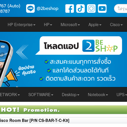
HP Enterprise
HP
Microsoft
Apple
Cisco
ETWORK
SOFTWARE
Desktop
Notebook
UPS
isco Room Bar [P/N CS-BAR-T-C-K9]