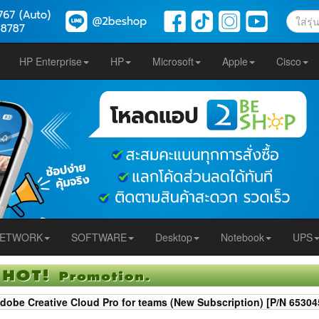
HP Enterprise
HP
Microsoft
Apple
Cisco
ETWORK
SOFTWARE
Desktop
Notebook
UPS
dobe Creative Cloud Pro for teams (New Subscription) [P/N 653