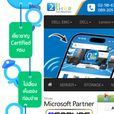
DELL EMC
DELL
Lenovo
SERVER
STORAGE
N
A