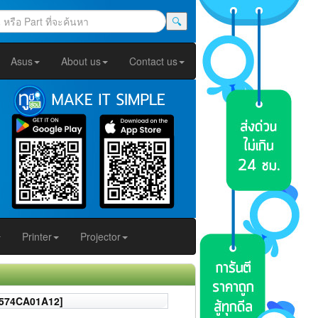
🔍
Asus
About us
Contact us
Printer
Projector
04574CA01A12]