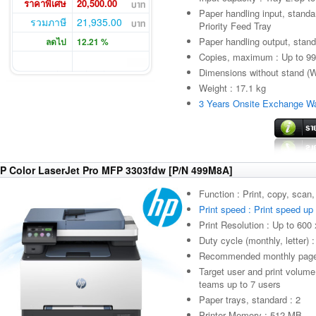
ราคาพิเศษ
20,500.00
Paper handling input, standa
รวมภาษี
21,935.00
Priority Feed Tray
Paper handling output, stand
ลดไป
12.21 %
Copies, maximum : Up to 99
Dimensions without stand (
Weight : 17.1 kg
3 Years Onsite Exchange Wa
P Color LaserJet Pro MFP 3303fdw [P/N 499M8A]
Function : Print, copy, scan,
Print speed : Print speed up
Print Resolution : Up to 600 
Duty cycle (monthly, letter)
Recommended monthly page 
Target user and print volume
teams up to 7 users
Paper trays, standard : 2
Printer Memory : 512 MB