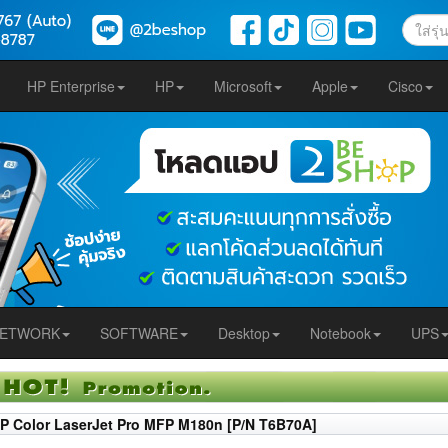
HP Enterprise
HP
Microsoft
Apple
Cisco
ETWORK
SOFTWARE
Desktop
Notebook
UPS
P Color LaserJet Pro MFP M180n [P/N T6B70A]