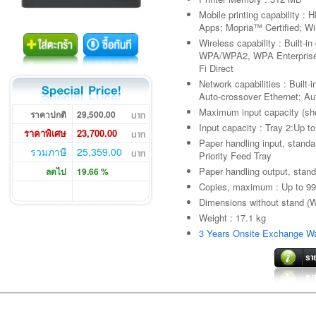
Mobile printing capability :
Apps; Mopria™ Certified; Wi-
Wireless capability : Built-i
WPA/WPA2, WPA Enterprise;
Fi Direct
Network capabilities : Built
Auto-crossover Ethernet; Au
Maximum input capacity (she
ราคาปกติ
29,500.00
Input capacity : Tray 2:Up 
ราคาพิเศษ
23,700.00
Paper handling input, standa
รวมภาษี
25,359.00
Priority Feed Tray
Paper handling output, stand
ลดไป
19.66 %
Copies, maximum : Up to 99
Dimensions without stand (
Weight : 17.1 kg
3 Years Onsite Exchange Wa