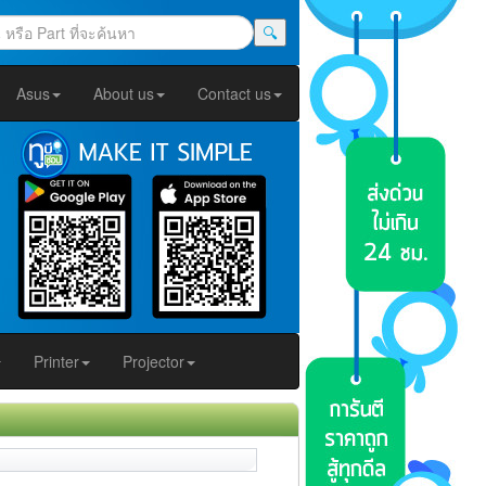
🔍
Asus
About us
Contact us
Printer
Projector