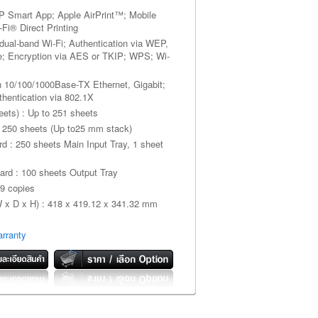
 HP Smart App; Apple AirPrint™; Mobile
Fi® Direct Printing
n dual-band Wi-Fi; Authentication via WEP,
 Encryption via AES or TKIP; WPS; Wi-
-in 10/100/1000Base-TX Ethernet, Gigabit;
thentication via 802.1X
ets) : Up to 251 sheets
to 250 sheets (Up to25 mm stack)
rd : 250 sheets Main Input Tray, 1 sheet
ard : 100 sheets Output Tray
9 copies
W x D x H) : 418 x 419.12 x 341.32 mm
rranty