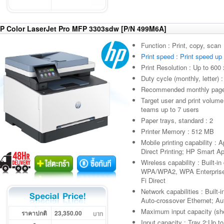
P Color LaserJet Pro MFP 3303sdw [P/N 499M6A]
Function : Print, copy, scan
Print speed : Print speed up
Print Resolution : Up to 600 
Duty cycle (monthly, letter)
Recommended monthly page 
Target user and print volume
teams up to 7 users
Paper trays, standard : 2
Printer Memory : 512 MB
Mobile printing capability :
Direct Printing; HP Smart A
Wireless capability : Built-i
WPA/WPA2, WPA Enterprise;
Fi Direct
Network capabilities : Built
Auto-crossover Ethernet; Au
Maximum input capacity (she
ราคาปกติ
23,350.00
Input capacity : Tray 2:Up 