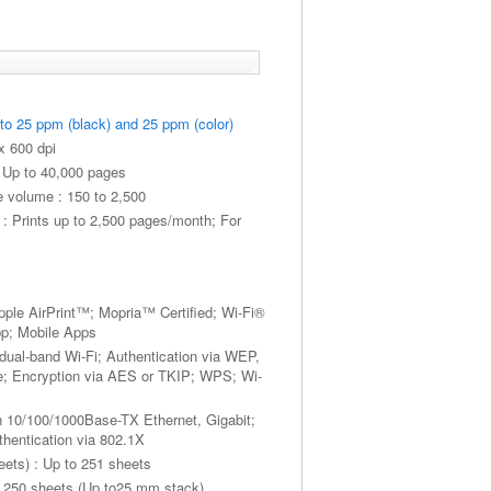
 to 25 ppm (black) and 25 ppm (color)
x 600 dpi
 : Up to 40,000 pages
volume : 150 to 2,500
 : Prints up to 2,500 pages/month; For
 Apple AirPrint™; Mopria™ Certified; Wi-Fi®
pp; Mobile Apps
n dual-band Wi-Fi; Authentication via WEP,
 Encryption via AES or TKIP; WPS; Wi-
-in 10/100/1000Base-TX Ethernet, Gigabit;
thentication via 802.1X
ets) : Up to 251 sheets
to 250 sheets (Up to25 mm stack)