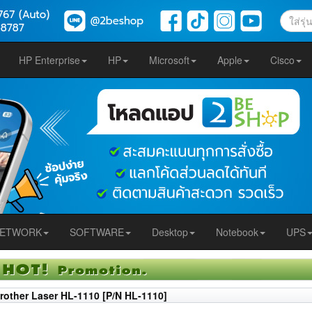
HP Enterprise
HP
Microsoft
Apple
Cisco
ETWORK
SOFTWARE
Desktop
Notebook
UPS
rother Laser HL-1110 [P/N HL-1110]