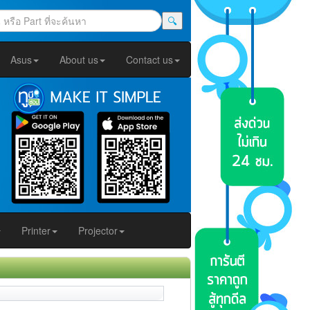
🔍
Asus
About us
Contact us
Printer
Projector