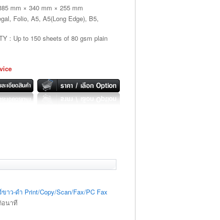
85 mm × 340 mm × 255 mm
gal, Folio, A5, A5(Long Edge), B5,
 Up to 150 sheets of 80 gsm plain
vice
ซอร์ขาว-ดำ Print/Copy/Scan/Fax/PC Fax
่อนาที