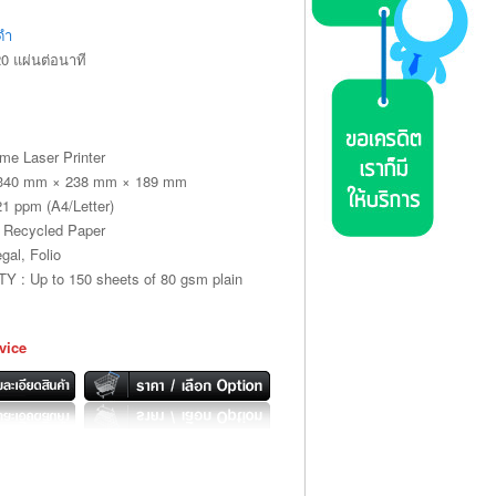
ดำ
0 แผ่นต่อนาที
e Laser Printer
40 mm × 238 mm × 189 mm
1 ppm (A4/Letter)
 Recycled Paper
gal, Folio
 Up to 150 sheets of 80 gsm plain
vice