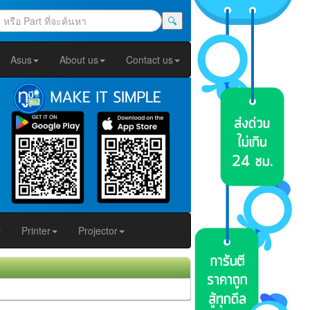
🔍
Asus
About us
Contact us
Printer
Projector