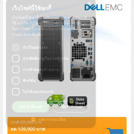
×
Tower (1CPU)
HPE ProLiant MicroServer Gen11
Network Attached Storage (NAS)
Network/Security/Wireless
เว็บไซต์นี้ใช้คุกกี้
Tower (2CPU)
Lenovo ThinkSystem ST45 V3
HPE ProLiant ML110 Gen11
เว็บไซต์นี้ใช้คุกกี้เพื่อปรับปรุงประสบการณ์ของผู้
Storage Area Network (SAN)
NetApp AFF A200 All Flash
Core and Distribution Switches
Software (Cloud,Microsoft,Backup)
ใช้ การใช้เว็บไซต์นี้จะถือว่าคุณให้ความยินยอม
ในการใช้คุกกี้ภายใต้นโยบายการใช้คุกกี้ของเรา
Rack 1U (1CPU)
Lenovo ThinkSystem ST50 V2
DELL EMC PowerEdge T560
QNAP TS Series
NetApp AFF A200 All Flash
Access Switches Enterprise (L2-L3)
Cisco Catalyst 9300L
รายละเอียดเพิ่มเติม
Microsoft Cloud
Desktop/Workstation
Rack 1U (2CPU)
Lenovo ThinkSystem ST250 V2
HPE ProLiant ML350 Gen11
Lenovo ThinkSystem SR250 V2
Synology DS Tower
IBM FS5015
Access Switches Small Business (L2-L3)
Cisco Catalyst 9200L(Basic L2)
จำเป็นอย่างยิ่ง
Microsoft Client
Microsoft 365 (รายปี)
DELL PC
Notebook/Laptop/Tablet
Rack 2U (2CPU Hi-end)
HPE ProLiant ML30 Gen11
Lenovo ThinkSystem ST550
Lenovo ThinkSystem SR250 V3
Lenovo ThinkSystem SR630 V4
ประสิทธิภาพในการทำงาน
HPE MSA 2060 Storage
Router
Cisco Catalyst 1000(Basic L2)
HPE Networking Instant On 1930
Microsoft Server & App
Microsoft Azure
Windows 11
DELL ALL-IN-ONE
DELL Pro Micro QCM1250
DELL Notebook
UPS/Rack Cabinet
การกำหนดเป้าหมาย
Hyper-Converged
DELL EMC PowerEdge T160
Lenovo ThinkSystem ST650 V2
DELL EMC PowerEdge R260
Lenovo ThinkSystem SR645
Lenovo ThinkSystem SR650 V2
CCTV & Conference
HPE Aruba Networking 2930F
HPE Aruba Networking 2530
H3C MSR810
Virtualization Infrastructure
Microsoft Office
Windows Server
Asus PC
DELL Pro Tower QCT1250
DELL EC24250 AIO
ASUS Notebook
DELL Pro 13 Premium PA13250
ฟังก์ชั่น
UPS สำหรับ Server/Network
Printer/Scanner
DELL EMC PowerEdge T360
DELL EMC PowerEdge R360
DELL EMC PowerEdge R450
DELL EMC PowerEdge R7525
DELL EMC vSAN Solution
Accessories
Cisco Meraki MS (Cloud Access Switch)
Cisco CBS110 (L2)
H3C MSR830
Cisco Webex
Backup Virtualization
Microsoft SQL (DB)
vSphere
Asus ALL-IN-ONE
DELL Pro Tower Essential QVT1260
DELL Pro 24 AIO QC24251
Asus ExpertCenter
ไม่ได้แยกประเภท
Lenovo Notebook
DELL Pro 14 Premium PA14250
Asus ExpertBook
UPS สำหรับ Server แบบ True On-Line
APC Smart-UPS 750-3KVA with SmartConnect
Dot Matrix
Projector
HPE ProLiant DL20 Gen11
DELL EMC PowerEdge R470
DELL EMC PowerEdge R770
Preview DELL EMC VxRail
Wireless Solution
Cisco Meraki MT (Cloud-Managed Sensors)
Cisco CBS220 (L2)
Huawei AR
Logitech Conference
PANDUIT Copper Cable
Hyper-Converged
vCenter
Veeam Backup & Replication
Lenovo PC
DELL Pro Micro Plus QBM1250
DELL Pro 24 AIO Plus QB2450
Asus ExpertCenter D5
ASUS ExpertCenter AIO P44
HP Notebook
DELL Pro 14 Essential PV14250
Asus ExpertBook B1
ThinkPad L13 Gen2
ยอมรับทั้งหมด
ปฏิเสธทั้งหมด
UPS สำหรับ Client
APC Smart-UPS 750-10KVA
APC Easy UPS On-Line SRV
All-In-One Printer
Fujitsu Dot Matrix
HPE ProLiant DL145 Gen11
DELL EMC PowerEdge R670
HPE ProLiant DL380 Gen11
Business Projector
Support
Firewall & Security
Cisco Meraki MV (Cloud-Managed Smart Cameras)
Cisco CBS250 (L2)
ZYXEL Nebula
Polycom RealPresence Group
PANDUIT RJ45 Modular Jack
HPE Networking Instant On
Cloud Graphic Design
VMware Virtual SAN (vSAN)
Lenovo ALL-IN-ONE
DELL Pro Tower Plus QBT1250
Asus ExpertCenter D7
ThinkCentre M70q Tiny Gen5
Workstation Notebook
DELL Pro 14 Essential PV14255
Asus ExpertBook B3
ThinkPad L13 Gen5
ProBook 440 G10
แสดงรายละเอียด
UPS สำหรับ Data Center
Eaton 5P
APC Smart-UPS On-Line SRT (LCD)
APC Back-UPS
Scanner Enterprise
EPSON LQ
Canon
ปรกติ 355,900 บาท
HPE ProLiant DL320 Gen11
DELL EMC PowerEdge R660xs
HPE ProLiant DL385 Gen11
EPSON Business Projector EB Series
How to Delivery
Cisco CBS350 (L3)
HikVision
PANDUIT Patch Panels (Unload)
Ruckus Wireless R Series
Cisco Meraki MX (Cloud Firewall Solution)
Cloud Antivirus
IBM Spectrum Accelerate
AutoDesk AutoCAD 2D/3D
ลด 109,900 บาท
MSI PC
DELL Pro Slim Plus QBS1250
ThinkCentre M70t Gen5 (Intel)
ThinkCentre V50a 21.5 นิ้ว
Microsoft Notebook
DELL Pro 14 Plus PB14250
Asus ExpertBook B5 Flip
ThinkPad L13 Gen6
ProBook 440 G11
DELL Pro Max 14 MC14250
Rack Cabinet
Eaton 5PX (เพิ่มแบตได้)
APC Smart-UPS Lithium Ion
APC Easy UPS BV
Vertiv Liebert ITA2