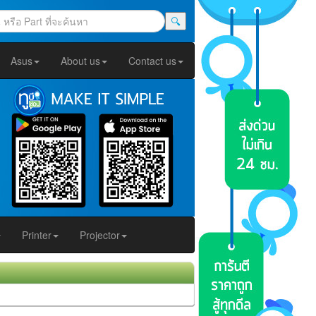
🔍
Asus
About us
Contact us
Printer
Projector