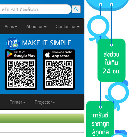
🔍
Asus
About us
Contact us
Printer
Projector