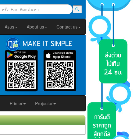
🔍
Asus
About us
Contact us
Printer
Projector