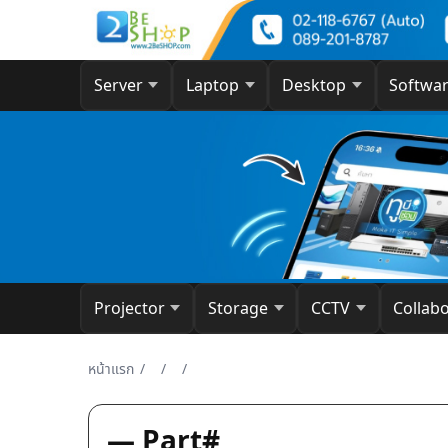
Server
Laptop
Desktop
Softwa
Projector
Storage
CCTV
Collab
หน้าแรก
/
/
/
— Part#