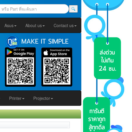
🔍
Asus
About us
Contact us
Printer
Projector