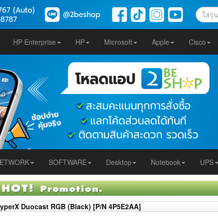
HP Enterprise
HP
Microsoft
Apple
Cisco
ETWORK
SOFTWARE
Desktop
Notebook
UPS
yperX Duocast RGB (Black) [P/N 4P5E2AA]