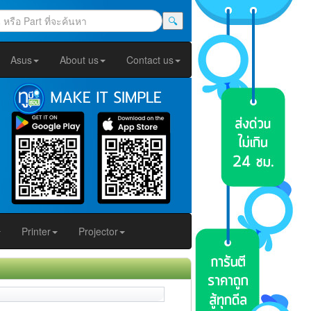
🔍
Asus
About us
Contact us
Printer
Projector