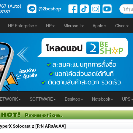
HP Enterprise
HP
Microsoft
Apple
Cisco
ETWORK
SOFTWARE
Desktop
Notebook
UPS
yperX Solocast 2 [P/N AR0A0AA]