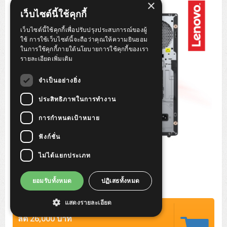
×
Tower (1CPU)
HPE ProLiant MicroServer Gen11
Network Attached Storage (NAS)
Network/Security/Wireless
เว็บไซต์นี้ใช้คุกกี้
Tower (2CPU)
Lenovo ThinkSystem ST45 V3
HPE ProLiant ML110 Gen11
เว็บไซต์นี้ใช้คุกกี้เพื่อปรับปรุงประสบการณ์ของผู้
Storage Area Network (SAN)
NetApp AFF A200 All Flash
Core and Distribution Switches
Software (Cloud,Microsoft,Backup)
ใช้ การใช้เว็บไซต์นี้จะถือว่าคุณให้ความยินยอม
ในการใช้คุกกี้ภายใต้นโยบายการใช้คุกกี้ของเรา
Rack 1U (1CPU)
Lenovo ThinkSystem ST50 V2
DELL EMC PowerEdge T560
QNAP TS Series
NetApp AFF A200 All Flash
Access Switches Enterprise (L2-L3)
Cisco Catalyst 9300L
รายละเอียดเพิ่มเติม
Microsoft Cloud
Desktop/Workstation
Rack 1U (2CPU)
Lenovo ThinkSystem ST250 V2
HPE ProLiant ML350 Gen11
Lenovo ThinkSystem SR250 V2
Synology DS Tower
IBM FS5015
Access Switches Small Business (L2-L3)
Cisco Catalyst 9200L(Basic L2)
จำเป็นอย่างยิ่ง
Microsoft Client
Microsoft 365 (รายปี)
DELL PC
Notebook/Laptop/Tablet
Rack 2U (2CPU Hi-end)
HPE ProLiant ML30 Gen11
Lenovo ThinkSystem ST550
Lenovo ThinkSystem SR250 V3
Lenovo ThinkSystem SR630 V4
ประสิทธิภาพในการทำงาน
HPE MSA 2060 Storage
Router
Cisco Catalyst 1000(Basic L2)
HPE Networking Instant On 1930
Microsoft Server & App
Microsoft Azure
Windows 11
DELL ALL-IN-ONE
DELL Pro Micro QCM1250
DELL Notebook
UPS/Rack Cabinet
การกำหนดเป้าหมาย
Hyper-Converged
DELL EMC PowerEdge T160
Lenovo ThinkSystem ST650 V2
DELL EMC PowerEdge R260
Lenovo ThinkSystem SR645
Lenovo ThinkSystem SR650 V2
CCTV & Conference
HPE Aruba Networking 2930F
HPE Aruba Networking 2530
H3C MSR810
Virtualization Infrastructure
Microsoft Office
Windows Server
Asus PC
DELL Pro Tower QCT1250
DELL EC24250 AIO
ASUS Notebook
DELL Pro 13 Premium PA13250
ฟังก์ชั่น
UPS สำหรับ Server/Network
Printer/Scanner
DELL EMC PowerEdge T360
DELL EMC PowerEdge R360
DELL EMC PowerEdge R450
DELL EMC PowerEdge R7525
DELL EMC vSAN Solution
Accessories
Cisco Meraki MS (Cloud Access Switch)
Cisco CBS110 (L2)
H3C MSR830
Cisco Webex
Backup Virtualization
Microsoft SQL (DB)
vSphere
Asus ALL-IN-ONE
DELL Pro Tower Essential QVT1260
DELL Pro 24 AIO QC24251
Asus ExpertCenter
ไม่ได้แยกประเภท
Lenovo Notebook
DELL Pro 14 Premium PA14250
Asus ExpertBook
UPS สำหรับ Server แบบ True On-Line
APC Smart-UPS 750-3KVA with SmartConnect
Dot Matrix
Projector
HPE ProLiant DL20 Gen11
DELL EMC PowerEdge R470
DELL EMC PowerEdge R770
Preview DELL EMC VxRail
Wireless Solution
Cisco Meraki MT (Cloud-Managed Sensors)
Cisco CBS220 (L2)
Huawei AR
Logitech Conference
PANDUIT Copper Cable
Hyper-Converged
vCenter
Veeam Backup & Replication
Lenovo PC
DELL Pro Micro Plus QBM1250
DELL Pro 24 AIO Plus QB2450
Asus ExpertCenter D5
ASUS ExpertCenter AIO P44
HP Notebook
DELL Pro 14 Essential PV14250
Asus ExpertBook B1
ThinkPad L13 Gen2
ยอมรับทั้งหมด
ปฏิเสธทั้งหมด
UPS สำหรับ Client
APC Smart-UPS 750-10KVA
APC Easy UPS On-Line SRV
All-In-One Printer
Fujitsu Dot Matrix
HPE ProLiant DL145 Gen11
DELL EMC PowerEdge R670
HPE ProLiant DL380 Gen11
Business Projector
Support
Firewall & Security
Cisco Meraki MV (Cloud-Managed Smart Cameras)
Cisco CBS250 (L2)
ZYXEL Nebula
Polycom RealPresence Group
PANDUIT RJ45 Modular Jack
HPE Networking Instant On
Cloud Graphic Design
VMware Virtual SAN (vSAN)
Lenovo ALL-IN-ONE
DELL Pro Tower Plus QBT1250
Asus ExpertCenter D7
ThinkCentre M70q Tiny Gen5
Workstation Notebook
DELL Pro 14 Essential PV14255
Asus ExpertBook B3
ThinkPad L13 Gen5
ProBook 440 G10
แสดงรายละเอียด
UPS สำหรับ Data Center
Eaton 5P
APC Smart-UPS On-Line SRT (LCD)
APC Back-UPS
Scanner Enterprise
EPSON LQ
Canon
ปรกติ 85,000 บาท
HPE ProLiant DL320 Gen11
DELL EMC PowerEdge R660xs
HPE ProLiant DL385 Gen11
EPSON Business Projector EB Series
How to Delivery
Cisco CBS350 (L3)
HikVision
PANDUIT Patch Panels (Unload)
Ruckus Wireless R Series
Cisco Meraki MX (Cloud Firewall Solution)
Cloud Antivirus
IBM Spectrum Accelerate
AutoDesk AutoCAD 2D/3D
ลด 26,000 บาท
MSI PC
DELL Pro Slim Plus QBS1250
ThinkCentre M70t Gen5 (Intel)
ThinkCentre V50a 21.5 นิ้ว
Microsoft Notebook
DELL Pro 14 Plus PB14250
Asus ExpertBook B5 Flip
ThinkPad L13 Gen6
ProBook 440 G11
DELL Pro Max 14 MC14250
Rack Cabinet
Eaton 5PX (เพิ่มแบตได้)
APC Smart-UPS Lithium Ion
APC Easy UPS BV
Vertiv Liebert ITA2