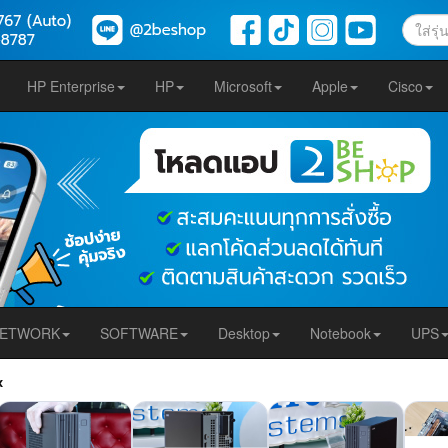
HP Enterprise
HP
Microsoft
Apple
Cisco
ETWORK
SOFTWARE
Desktop
Notebook
UPS
x