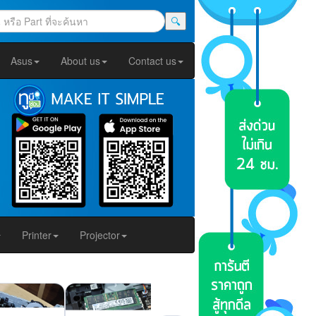
🔍
Asus
About us
Contact us
Printer
Projector