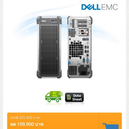
×
Tower (1CPU)
HPE ProLiant MicroServer Gen11
Network Attached Storage (NAS)
Network/Security/Wireless
เว็บไซต์นี้ใช้คุกกี้
Tower (2CPU)
Lenovo ThinkSystem ST45 V3
HPE ProLiant ML110 Gen11
เว็บไซต์นี้ใช้คุกกี้เพื่อปรับปรุงประสบการณ์ของผู้
Storage Area Network (SAN)
NetApp AFF A200 All Flash
Core and Distribution Switches
Software (Cloud,Microsoft,Backup)
ใช้ การใช้เว็บไซต์นี้จะถือว่าคุณให้ความยินยอม
ในการใช้คุกกี้ภายใต้นโยบายการใช้คุกกี้ของเรา
Rack 1U (1CPU)
Lenovo ThinkSystem ST50 V2
DELL EMC PowerEdge T560
QNAP TS Series
NetApp AFF A200 All Flash
Access Switches Enterprise (L2-L3)
Cisco Catalyst 9300L
รายละเอียดเพิ่มเติม
Microsoft Cloud
Desktop/Workstation
Rack 1U (2CPU)
Lenovo ThinkSystem ST250 V2
HPE ProLiant ML350 Gen11
Lenovo ThinkSystem SR250 V2
Synology DS Tower
IBM FS5015
Access Switches Small Business (L2-L3)
Cisco Catalyst 9200L(Basic L2)
จำเป็นอย่างยิ่ง
Microsoft Client
Microsoft 365 (รายปี)
DELL PC
Notebook/Laptop/Tablet
Rack 2U (2CPU Hi-end)
HPE ProLiant ML30 Gen11
Lenovo ThinkSystem ST550
Lenovo ThinkSystem SR250 V3
Lenovo ThinkSystem SR630 V4
ประสิทธิภาพในการทำงาน
HPE MSA 2060 Storage
Router
Cisco Catalyst 1000(Basic L2)
HPE Networking Instant On 1930
Microsoft Server & App
Microsoft Azure
Windows 11
DELL ALL-IN-ONE
DELL Pro Micro QCM1250
DELL Notebook
UPS/Rack Cabinet
การกำหนดเป้าหมาย
Hyper-Converged
DELL EMC PowerEdge T160
Lenovo ThinkSystem ST650 V2
DELL EMC PowerEdge R260
Lenovo ThinkSystem SR645
Lenovo ThinkSystem SR650 V2
CCTV & Conference
HPE Aruba Networking 2930F
HPE Aruba Networking 2530
H3C MSR810
Virtualization Infrastructure
Microsoft Office
Windows Server
Asus PC
DELL Pro Tower QCT1250
DELL EC24250 AIO
ASUS Notebook
DELL Pro 13 Premium PA13250
ฟังก์ชั่น
UPS สำหรับ Server/Network
Printer/Scanner
DELL EMC PowerEdge T360
DELL EMC PowerEdge R360
DELL EMC PowerEdge R450
DELL EMC PowerEdge R7525
DELL EMC vSAN Solution
Accessories
Cisco Meraki MS (Cloud Access Switch)
Cisco CBS110 (L2)
H3C MSR830
Cisco Webex
Backup Virtualization
Microsoft SQL (DB)
vSphere
Asus ALL-IN-ONE
DELL Pro Tower Essential QVT1260
DELL Pro 24 AIO QC24251
Asus ExpertCenter
ไม่ได้แยกประเภท
Lenovo Notebook
DELL Pro 14 Premium PA14250
Asus ExpertBook
UPS สำหรับ Server แบบ True On-Line
APC Smart-UPS 750-3KVA with SmartConnect
Dot Matrix
Projector
HPE ProLiant DL20 Gen11
DELL EMC PowerEdge R470
DELL EMC PowerEdge R770
Preview DELL EMC VxRail
Wireless Solution
Cisco Meraki MT (Cloud-Managed Sensors)
Cisco CBS220 (L2)
Huawei AR
Logitech Conference
PANDUIT Copper Cable
Hyper-Converged
vCenter
Veeam Backup & Replication
Lenovo PC
DELL Pro Micro Plus QBM1250
DELL Pro 24 AIO Plus QB2450
Asus ExpertCenter D5
ASUS ExpertCenter AIO P44
HP Notebook
DELL Pro 14 Essential PV14250
Asus ExpertBook B1
ThinkPad L13 Gen2
ยอมรับทั้งหมด
ปฏิเสธทั้งหมด
UPS สำหรับ Client
APC Smart-UPS 750-10KVA
APC Easy UPS On-Line SRV
All-In-One Printer
Fujitsu Dot Matrix
HPE ProLiant DL145 Gen11
DELL EMC PowerEdge R670
HPE ProLiant DL380 Gen11
Business Projector
Support
Firewall & Security
Cisco Meraki MV (Cloud-Managed Smart Cameras)
Cisco CBS250 (L2)
ZYXEL Nebula
Polycom RealPresence Group
PANDUIT RJ45 Modular Jack
HPE Networking Instant On
Cloud Graphic Design
VMware Virtual SAN (vSAN)
Lenovo ALL-IN-ONE
DELL Pro Tower Plus QBT1250
Asus ExpertCenter D7
ThinkCentre M70q Tiny Gen5
Workstation Notebook
DELL Pro 14 Essential PV14255
Asus ExpertBook B3
ThinkPad L13 Gen5
ProBook 440 G10
แสดงรายละเอียด
UPS สำหรับ Data Center
Eaton 5P
APC Smart-UPS On-Line SRT (LCD)
APC Back-UPS
Scanner Enterprise
EPSON LQ
Canon
ปรกติ 355,900 บาท
HPE ProLiant DL320 Gen11
DELL EMC PowerEdge R660xs
HPE ProLiant DL385 Gen11
EPSON Business Projector EB Series
How to Delivery
Cisco CBS350 (L3)
HikVision
PANDUIT Patch Panels (Unload)
Ruckus Wireless R Series
Cisco Meraki MX (Cloud Firewall Solution)
Cloud Antivirus
IBM Spectrum Accelerate
AutoDesk AutoCAD 2D/3D
ลด 109,900 บาท
MSI PC
DELL Pro Slim Plus QBS1250
ThinkCentre M70t Gen5 (Intel)
ThinkCentre V50a 21.5 นิ้ว
Microsoft Notebook
DELL Pro 14 Plus PB14250
Asus ExpertBook B5 Flip
ThinkPad L13 Gen6
ProBook 440 G11
DELL Pro Max 14 MC14250
Rack Cabinet
Eaton 5PX (เพิ่มแบตได้)
APC Smart-UPS Lithium Ion
APC Easy UPS BV
Vertiv Liebert ITA2