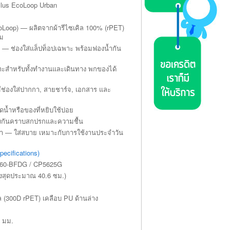
lus EcoLoop Urban
coLoop) — ผลิตจากผ้ารีไซเคิล 100% (rPET)
อม
" — ช่องใส่แล็ปท็อปเฉพาะ พร้อมฟองน้ำกัน
าะสำหรับทั้งทำงานและเดินทาง พกของได้
มีช่องใส่ปากกา, สายชาร์จ, เอกสาร และ
ดน้ำหรือของที่หยิบใช้บ่อย
้องกันคราบสกปรกและความชื้น
เบา — ใส่สบาย เหมาะกับการใช้งานประจำวัน
ecifications)
: 460-BFDG / CP5625G
สูงสุดประมาณ 40.6 ซม.)
คิล (300D rPET) เคลือบ PU ด้านล่าง
1 มม.