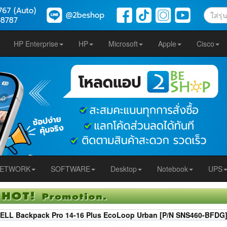
HP Enterprise
HP
Microsoft
Apple
Cisco
ETWORK
SOFTWARE
Desktop
Notebook
UPS
ELL Backpack Pro 14-16 Plus EcoLoop Urban [P/N SNS460-BFDG