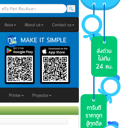
🔍
Asus
About us
Contact us
Printer
Projector
]