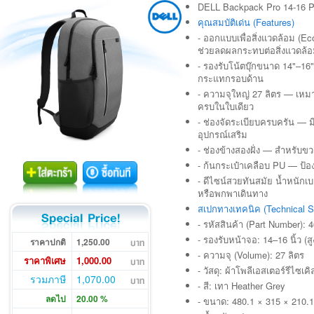
DELL Backpack Pro 14-16 P
คุณสมบัติเด่น (Features)
- ออกแบบเพื่อสิ่งแวดล้อม (E
ช่วยลดผลกระทบต่อสิ่งแวดล้
- รองรับโน้ตบุ๊กขนาด 14"–16
กระแทกรอบด้าน
- ความจุใหญ่ 27 ลิตร — เหม
ครบในใบเดียว
- ช่องจัดระเบียบครบครัน — 
อุปกรณ์เสริม
- ช่องข้างสองฝั่ง — สำหรับขว
- ก้นกระเป๋าเคลือบ PU — ป
- ดีไซน์สวยทันสมัย น้ำหนัก
หรือพกพาเดินทาง
สเปกทางเทคนิค (Technical Sp
- รหัสสินค้า (Part Number)
- รองรับหน้าจอ: 14–16 นิ้ว (
ราคาปกติ
1,250.00
- ความจุ (Volume): 27 ลิตร
ราคาพิเศษ
1,000.00
- วัสดุ: ผ้าโพลีเอสเตอร์รีไซเ
รวมภาษี
1,070.00
- สี: เทา Heather Grey
ลดไป
20.00 %
- ขนาด: 480.1 × 315 × 210.