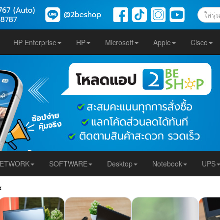
HP Enterprise
HP
Microsoft
Apple
Cisco
ETWORK
SOFTWARE
Desktop
Notebook
UPS
x