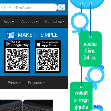
🔍
Asus
About us
Contact us
Printer
Projector