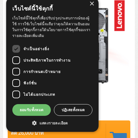
×
Tower (1CPU)
HPE ProLiant MicroServer Gen11
Network Attached Storage (NAS)
Network/Security/Wireless
เว็บไซต์นี้ใช้คุกกี้
Tower (2CPU)
Lenovo ThinkSystem ST45 V3
HPE ProLiant ML110 Gen11
เว็บไซต์นี้ใช้คุกกี้เพื่อปรับปรุงประสบการณ์ของผู้
Storage Area Network (SAN)
NetApp AFF A200 All Flash
Core and Distribution Switches
Software (Cloud,Microsoft,Backup)
ใช้ การใช้เว็บไซต์นี้จะถือว่าคุณให้ความยินยอม
ในการใช้คุกกี้ภายใต้นโยบายการใช้คุกกี้ของเรา
Rack 1U (1CPU)
Lenovo ThinkSystem ST50 V2
DELL EMC PowerEdge T560
QNAP TS Series
NetApp AFF A200 All Flash
Access Switches Enterprise (L2-L3)
Cisco Catalyst 9300L
รายละเอียดเพิ่มเติม
Microsoft Cloud
Desktop/Workstation
Rack 1U (2CPU)
Lenovo ThinkSystem ST250 V2
HPE ProLiant ML350 Gen11
Lenovo ThinkSystem SR250 V2
Synology DS Tower
IBM FS5015
Access Switches Small Business (L2-L3)
Cisco Catalyst 9200L(Basic L2)
จำเป็นอย่างยิ่ง
Microsoft Client
Microsoft 365 (รายปี)
DELL PC
Notebook/Laptop/Tablet
Rack 2U (2CPU Hi-end)
HPE ProLiant ML30 Gen11
Lenovo ThinkSystem ST550
Lenovo ThinkSystem SR250 V3
Lenovo ThinkSystem SR630 V4
ประสิทธิภาพในการทำงาน
HPE MSA 2060 Storage
Router
Cisco Catalyst 1000(Basic L2)
HPE Networking Instant On 1930
Microsoft Server & App
Microsoft Azure
Windows 11
DELL ALL-IN-ONE
DELL Pro Micro QCM1250
DELL Notebook
UPS/Rack Cabinet
การกำหนดเป้าหมาย
Hyper-Converged
DELL EMC PowerEdge T160
Lenovo ThinkSystem ST650 V2
DELL EMC PowerEdge R260
Lenovo ThinkSystem SR645
Lenovo ThinkSystem SR650 V2
CCTV & Conference
HPE Aruba Networking 2930F
HPE Aruba Networking 2530
H3C MSR810
Virtualization Infrastructure
Microsoft Office
Windows Server
Asus PC
DELL Pro Tower QCT1250
DELL EC24250 AIO
ASUS Notebook
DELL Pro 13 Premium PA13250
ฟังก์ชั่น
UPS สำหรับ Server/Network
Printer/Scanner
DELL EMC PowerEdge T360
DELL EMC PowerEdge R360
DELL EMC PowerEdge R450
DELL EMC PowerEdge R7525
DELL EMC vSAN Solution
Accessories
Cisco Meraki MS (Cloud Access Switch)
Cisco CBS110 (L2)
H3C MSR830
Cisco Webex
Backup Virtualization
Microsoft SQL (DB)
vSphere
Asus ALL-IN-ONE
DELL Pro Tower Essential QVT1260
DELL Pro 24 AIO QC24251
Asus ExpertCenter
ไม่ได้แยกประเภท
Lenovo Notebook
DELL Pro 14 Premium PA14250
Asus ExpertBook
UPS สำหรับ Server แบบ True On-Line
APC Smart-UPS 750-3KVA with SmartConnect
Dot Matrix
Projector
HPE ProLiant DL20 Gen11
DELL EMC PowerEdge R470
DELL EMC PowerEdge R770
Preview DELL EMC VxRail
Wireless Solution
Cisco Meraki MT (Cloud-Managed Sensors)
Cisco CBS220 (L2)
Huawei AR
Logitech Conference
PANDUIT Copper Cable
Hyper-Converged
vCenter
Veeam Backup & Replication
Lenovo PC
DELL Pro Micro Plus QBM1250
DELL Pro 24 AIO Plus QB2450
Asus ExpertCenter D5
ASUS ExpertCenter AIO P44
HP Notebook
DELL Pro 14 Essential PV14250
Asus ExpertBook B1
ThinkPad L13 Gen2
ยอมรับทั้งหมด
ปฏิเสธทั้งหมด
UPS สำหรับ Client
APC Smart-UPS 750-10KVA
APC Easy UPS On-Line SRV
All-In-One Printer
Fujitsu Dot Matrix
HPE ProLiant DL145 Gen11
DELL EMC PowerEdge R670
HPE ProLiant DL380 Gen11
Business Projector
Support
Firewall & Security
Cisco Meraki MV (Cloud-Managed Smart Cameras)
Cisco CBS250 (L2)
ZYXEL Nebula
Polycom RealPresence Group
PANDUIT RJ45 Modular Jack
HPE Networking Instant On
Cloud Graphic Design
VMware Virtual SAN (vSAN)
Lenovo ALL-IN-ONE
DELL Pro Tower Plus QBT1250
Asus ExpertCenter D7
ThinkCentre M70q Tiny Gen5
Workstation Notebook
DELL Pro 14 Essential PV14255
Asus ExpertBook B3
ThinkPad L13 Gen5
ProBook 440 G10
แสดงรายละเอียด
UPS สำหรับ Data Center
Eaton 5P
APC Smart-UPS On-Line SRT (LCD)
APC Back-UPS
Scanner Enterprise
EPSON LQ
Canon
ปรกติ 85,000 บาท
HPE ProLiant DL320 Gen11
DELL EMC PowerEdge R660xs
HPE ProLiant DL385 Gen11
EPSON Business Projector EB Series
How to Delivery
Cisco CBS350 (L3)
HikVision
PANDUIT Patch Panels (Unload)
Ruckus Wireless R Series
Cisco Meraki MX (Cloud Firewall Solution)
Cloud Antivirus
IBM Spectrum Accelerate
AutoDesk AutoCAD 2D/3D
ลด 26,000 บาท
MSI PC
DELL Pro Slim Plus QBS1250
ThinkCentre M70t Gen5 (Intel)
ThinkCentre V50a 21.5 นิ้ว
Microsoft Notebook
DELL Pro 14 Plus PB14250
Asus ExpertBook B5 Flip
ThinkPad L13 Gen6
ProBook 440 G11
DELL Pro Max 14 MC14250
Rack Cabinet
Eaton 5PX (เพิ่มแบตได้)
APC Smart-UPS Lithium Ion
APC Easy UPS BV
Vertiv Liebert ITA2