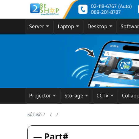
Server
Laptop
Desktop
Softwa
Projector
Storage
CCTV
Collab
หน้าแรก
/
/
/
— Part#