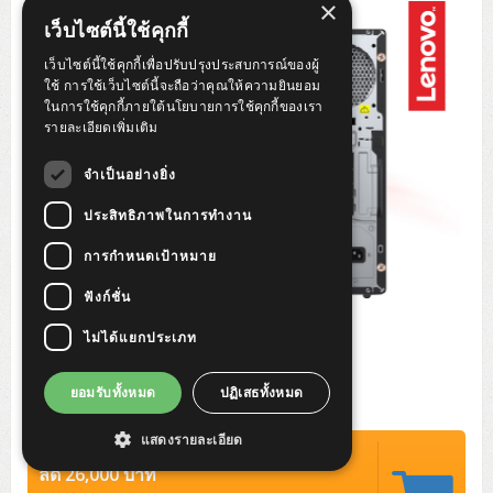
×
Tower (1CPU)
HPE ProLiant MicroServer Gen11
Network Attached Storage (NAS)
Network/Security/Wireless
เว็บไซต์นี้ใช้คุกกี้
Tower (2CPU)
Lenovo ThinkSystem ST45 V3
HPE ProLiant ML110 Gen11
เว็บไซต์นี้ใช้คุกกี้เพื่อปรับปรุงประสบการณ์ของผู้
Storage Area Network (SAN)
NetApp AFF A200 All Flash
Core and Distribution Switches
Software (Cloud,Microsoft,Backup)
ใช้ การใช้เว็บไซต์นี้จะถือว่าคุณให้ความยินยอม
ในการใช้คุกกี้ภายใต้นโยบายการใช้คุกกี้ของเรา
Rack 1U (1CPU)
Lenovo ThinkSystem ST50 V2
DELL EMC PowerEdge T560
QNAP TS Series
NetApp AFF A200 All Flash
Access Switches Enterprise (L2-L3)
Cisco Catalyst 9300L
รายละเอียดเพิ่มเติม
Microsoft Cloud
Desktop/Workstation
Rack 1U (2CPU)
Lenovo ThinkSystem ST250 V2
HPE ProLiant ML350 Gen11
Lenovo ThinkSystem SR250 V2
Synology DS Tower
IBM FS5015
Access Switches Small Business (L2-L3)
Cisco Catalyst 9200L(Basic L2)
จำเป็นอย่างยิ่ง
Microsoft Client
Microsoft 365 (รายปี)
DELL PC
Notebook/Laptop/Tablet
Rack 2U (2CPU Hi-end)
HPE ProLiant ML30 Gen11
Lenovo ThinkSystem ST550
Lenovo ThinkSystem SR250 V3
Lenovo ThinkSystem SR630 V4
ประสิทธิภาพในการทำงาน
HPE MSA 2060 Storage
Router
Cisco Catalyst 1000(Basic L2)
HPE Networking Instant On 1930
Microsoft Server & App
Microsoft Azure
Windows 11
DELL ALL-IN-ONE
DELL Pro Micro QCM1250
DELL Notebook
UPS/Rack Cabinet
การกำหนดเป้าหมาย
Hyper-Converged
DELL EMC PowerEdge T160
Lenovo ThinkSystem ST650 V2
DELL EMC PowerEdge R260
Lenovo ThinkSystem SR645
Lenovo ThinkSystem SR650 V2
CCTV & Conference
HPE Aruba Networking 2930F
HPE Aruba Networking 2530
H3C MSR810
Virtualization Infrastructure
Microsoft Office
Windows Server
Asus PC
DELL Pro Tower QCT1250
DELL EC24250 AIO
ASUS Notebook
DELL Pro 13 Premium PA13250
ฟังก์ชั่น
UPS สำหรับ Server/Network
Printer/Scanner
DELL EMC PowerEdge T360
DELL EMC PowerEdge R360
DELL EMC PowerEdge R450
DELL EMC PowerEdge R7525
DELL EMC vSAN Solution
Accessories
Cisco Meraki MS (Cloud Access Switch)
Cisco CBS110 (L2)
H3C MSR830
Cisco Webex
Backup Virtualization
Microsoft SQL (DB)
vSphere
Asus ALL-IN-ONE
DELL Pro Tower Essential QVT1260
DELL Pro 24 AIO QC24251
Asus ExpertCenter
ไม่ได้แยกประเภท
Lenovo Notebook
DELL Pro 14 Premium PA14250
Asus ExpertBook
UPS สำหรับ Server แบบ True On-Line
APC Smart-UPS 750-3KVA with SmartConnect
Dot Matrix
Projector
HPE ProLiant DL20 Gen11
DELL EMC PowerEdge R470
DELL EMC PowerEdge R770
Preview DELL EMC VxRail
Wireless Solution
Cisco Meraki MT (Cloud-Managed Sensors)
Cisco CBS220 (L2)
Huawei AR
Logitech Conference
PANDUIT Copper Cable
Hyper-Converged
vCenter
Veeam Backup & Replication
Lenovo PC
DELL Pro Micro Plus QBM1250
DELL Pro 24 AIO Plus QB2450
Asus ExpertCenter D5
ASUS ExpertCenter AIO P44
HP Notebook
DELL Pro 14 Essential PV14250
Asus ExpertBook B1
ThinkPad L13 Gen2
ยอมรับทั้งหมด
ปฏิเสธทั้งหมด
UPS สำหรับ Client
APC Smart-UPS 750-10KVA
APC Easy UPS On-Line SRV
All-In-One Printer
Fujitsu Dot Matrix
HPE ProLiant DL145 Gen11
DELL EMC PowerEdge R670
HPE ProLiant DL380 Gen11
Business Projector
Support
Firewall & Security
Cisco Meraki MV (Cloud-Managed Smart Cameras)
Cisco CBS250 (L2)
ZYXEL Nebula
Polycom RealPresence Group
PANDUIT RJ45 Modular Jack
HPE Networking Instant On
Cloud Graphic Design
VMware Virtual SAN (vSAN)
Lenovo ALL-IN-ONE
DELL Pro Tower Plus QBT1250
Asus ExpertCenter D7
ThinkCentre M70q Tiny Gen5
Workstation Notebook
DELL Pro 14 Essential PV14255
Asus ExpertBook B3
ThinkPad L13 Gen5
ProBook 440 G10
แสดงรายละเอียด
UPS สำหรับ Data Center
Eaton 5P
APC Smart-UPS On-Line SRT (LCD)
APC Back-UPS
Scanner Enterprise
EPSON LQ
Canon
ปรกติ 85,000 บาท
HPE ProLiant DL320 Gen11
DELL EMC PowerEdge R660xs
HPE ProLiant DL385 Gen11
EPSON Business Projector EB Series
How to Delivery
Cisco CBS350 (L3)
HikVision
PANDUIT Patch Panels (Unload)
Ruckus Wireless R Series
Cisco Meraki MX (Cloud Firewall Solution)
Cloud Antivirus
IBM Spectrum Accelerate
AutoDesk AutoCAD 2D/3D
ลด 26,000 บาท
MSI PC
DELL Pro Slim Plus QBS1250
ThinkCentre M70t Gen5 (Intel)
ThinkCentre V50a 21.5 นิ้ว
Microsoft Notebook
DELL Pro 14 Plus PB14250
Asus ExpertBook B5 Flip
ThinkPad L13 Gen6
ProBook 440 G11
DELL Pro Max 14 MC14250
Rack Cabinet
Eaton 5PX (เพิ่มแบตได้)
APC Smart-UPS Lithium Ion
APC Easy UPS BV
Vertiv Liebert ITA2