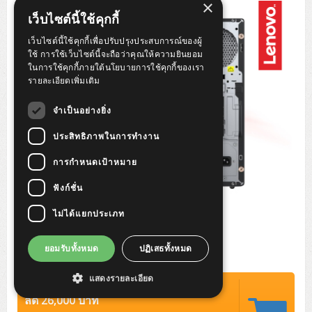
×
Tower (1CPU)
HPE ProLiant MicroServer Gen11
Network Attached Storage (NAS)
Network/Security/Wireless
เว็บไซต์นี้ใช้คุกกี้
Tower (2CPU)
Lenovo ThinkSystem ST45 V3
HPE ProLiant ML110 Gen11
เว็บไซต์นี้ใช้คุกกี้เพื่อปรับปรุงประสบการณ์ของผู้
Storage Area Network (SAN)
NetApp AFF A200 All Flash
Core and Distribution Switches
Software (Cloud,Microsoft,Backup)
ใช้ การใช้เว็บไซต์นี้จะถือว่าคุณให้ความยินยอม
ในการใช้คุกกี้ภายใต้นโยบายการใช้คุกกี้ของเรา
Rack 1U (1CPU)
Lenovo ThinkSystem ST50 V2
DELL EMC PowerEdge T560
QNAP TS Series
NetApp AFF A200 All Flash
Access Switches Enterprise (L2-L3)
Cisco Catalyst 9300L
รายละเอียดเพิ่มเติม
Microsoft Cloud
Desktop/Workstation
Rack 1U (2CPU)
Lenovo ThinkSystem ST250 V2
HPE ProLiant ML350 Gen11
Lenovo ThinkSystem SR250 V2
Synology DS Tower
IBM FS5015
Access Switches Small Business (L2-L3)
Cisco Catalyst 9200L(Basic L2)
จำเป็นอย่างยิ่ง
Microsoft Client
Microsoft 365 (รายปี)
DELL PC
Notebook/Laptop/Tablet
Rack 2U (2CPU Hi-end)
HPE ProLiant ML30 Gen11
Lenovo ThinkSystem ST550
Lenovo ThinkSystem SR250 V3
Lenovo ThinkSystem SR630 V4
ประสิทธิภาพในการทำงาน
HPE MSA 2060 Storage
Router
Cisco Catalyst 1000(Basic L2)
HPE Networking Instant On 1930
Microsoft Server & App
Microsoft Azure
Windows 11
DELL ALL-IN-ONE
DELL Pro Micro QCM1250
DELL Notebook
UPS/Rack Cabinet
การกำหนดเป้าหมาย
Hyper-Converged
DELL EMC PowerEdge T160
Lenovo ThinkSystem ST650 V2
DELL EMC PowerEdge R260
Lenovo ThinkSystem SR645
Lenovo ThinkSystem SR650 V2
CCTV & Conference
HPE Aruba Networking 2930F
HPE Aruba Networking 2530
H3C MSR810
Virtualization Infrastructure
Microsoft Office
Windows Server
Asus PC
DELL Pro Tower QCT1250
DELL EC24250 AIO
ASUS Notebook
DELL Pro 13 Premium PA13250
ฟังก์ชั่น
UPS สำหรับ Server/Network
Printer/Scanner
DELL EMC PowerEdge T360
DELL EMC PowerEdge R360
DELL EMC PowerEdge R450
DELL EMC PowerEdge R7525
DELL EMC vSAN Solution
Accessories
Cisco Meraki MS (Cloud Access Switch)
Cisco CBS110 (L2)
H3C MSR830
Cisco Webex
Backup Virtualization
Microsoft SQL (DB)
vSphere
Asus ALL-IN-ONE
DELL Pro Tower Essential QVT1260
DELL Pro 24 AIO QC24251
Asus ExpertCenter
ไม่ได้แยกประเภท
Lenovo Notebook
DELL Pro 14 Premium PA14250
Asus ExpertBook
UPS สำหรับ Server แบบ True On-Line
APC Smart-UPS 750-3KVA with SmartConnect
Dot Matrix
Projector
HPE ProLiant DL20 Gen11
DELL EMC PowerEdge R470
DELL EMC PowerEdge R770
Preview DELL EMC VxRail
Wireless Solution
Cisco Meraki MT (Cloud-Managed Sensors)
Cisco CBS220 (L2)
Huawei AR
Logitech Conference
PANDUIT Copper Cable
Hyper-Converged
vCenter
Veeam Backup & Replication
Lenovo PC
DELL Pro Micro Plus QBM1250
DELL Pro 24 AIO Plus QB2450
Asus ExpertCenter D5
ASUS ExpertCenter AIO P44
HP Notebook
DELL Pro 14 Essential PV14250
Asus ExpertBook B1
ThinkPad L13 Gen2
ยอมรับทั้งหมด
ปฏิเสธทั้งหมด
UPS สำหรับ Client
APC Smart-UPS 750-10KVA
APC Easy UPS On-Line SRV
All-In-One Printer
Fujitsu Dot Matrix
HPE ProLiant DL145 Gen11
DELL EMC PowerEdge R670
HPE ProLiant DL380 Gen11
Business Projector
Support
Firewall & Security
Cisco Meraki MV (Cloud-Managed Smart Cameras)
Cisco CBS250 (L2)
ZYXEL Nebula
Polycom RealPresence Group
PANDUIT RJ45 Modular Jack
HPE Networking Instant On
Cloud Graphic Design
VMware Virtual SAN (vSAN)
Lenovo ALL-IN-ONE
DELL Pro Tower Plus QBT1250
Asus ExpertCenter D7
ThinkCentre M70q Tiny Gen5
Workstation Notebook
DELL Pro 14 Essential PV14255
Asus ExpertBook B3
ThinkPad L13 Gen5
ProBook 440 G10
แสดงรายละเอียด
UPS สำหรับ Data Center
Eaton 5P
APC Smart-UPS On-Line SRT (LCD)
APC Back-UPS
Scanner Enterprise
EPSON LQ
Canon
ปรกติ 85,000 บาท
HPE ProLiant DL320 Gen11
DELL EMC PowerEdge R660xs
HPE ProLiant DL385 Gen11
EPSON Business Projector EB Series
How to Delivery
Cisco CBS350 (L3)
HikVision
PANDUIT Patch Panels (Unload)
Ruckus Wireless R Series
Cisco Meraki MX (Cloud Firewall Solution)
Cloud Antivirus
IBM Spectrum Accelerate
AutoDesk AutoCAD 2D/3D
ลด 26,000 บาท
MSI PC
DELL Pro Slim Plus QBS1250
ThinkCentre M70t Gen5 (Intel)
ThinkCentre V50a 21.5 นิ้ว
Microsoft Notebook
DELL Pro 14 Plus PB14250
Asus ExpertBook B5 Flip
ThinkPad L13 Gen6
ProBook 440 G11
DELL Pro Max 14 MC14250
Rack Cabinet
Eaton 5PX (เพิ่มแบตได้)
APC Smart-UPS Lithium Ion
APC Easy UPS BV
Vertiv Liebert ITA2