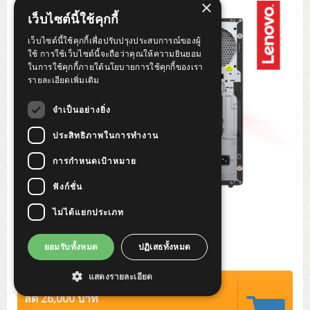
×
Tower (1CPU)
HPE ProLiant MicroServer Gen11
Network Attached Storage (NAS)
Network/Security/Wireless
เว็บไซต์นี้ใช้คุกกี้
Tower (2CPU)
Lenovo ThinkSystem ST45 V3
HPE ProLiant ML110 Gen11
เว็บไซต์นี้ใช้คุกกี้เพื่อปรับปรุงประสบการณ์ของผู้
Storage Area Network (SAN)
NetApp AFF A200 All Flash
Core and Distribution Switches
Software (Cloud,Microsoft,Backup)
ใช้ การใช้เว็บไซต์นี้จะถือว่าคุณให้ความยินยอม
ในการใช้คุกกี้ภายใต้นโยบายการใช้คุกกี้ของเรา
Rack 1U (1CPU)
Lenovo ThinkSystem ST50 V2
DELL EMC PowerEdge T560
QNAP TS Series
NetApp AFF A200 All Flash
Access Switches Enterprise (L2-L3)
Cisco Catalyst 9300L
รายละเอียดเพิ่มเติม
Microsoft Cloud
Desktop/Workstation
Rack 1U (2CPU)
Lenovo ThinkSystem ST250 V2
HPE ProLiant ML350 Gen11
Lenovo ThinkSystem SR250 V2
Synology DS Tower
IBM FS5015
Access Switches Small Business (L2-L3)
Cisco Catalyst 9200L(Basic L2)
จำเป็นอย่างยิ่ง
Microsoft Client
Microsoft 365 (รายปี)
DELL PC
Notebook/Laptop/Tablet
Rack 2U (2CPU Hi-end)
HPE ProLiant ML30 Gen11
Lenovo ThinkSystem ST550
Lenovo ThinkSystem SR250 V3
Lenovo ThinkSystem SR630 V4
ประสิทธิภาพในการทำงาน
HPE MSA 2060 Storage
Router
Cisco Catalyst 1000(Basic L2)
HPE Networking Instant On 1930
Microsoft Server & App
Microsoft Azure
Windows 11
DELL ALL-IN-ONE
DELL Pro Micro QCM1250
DELL Notebook
UPS/Rack Cabinet
การกำหนดเป้าหมาย
Hyper-Converged
DELL EMC PowerEdge T160
Lenovo ThinkSystem ST650 V2
DELL EMC PowerEdge R260
Lenovo ThinkSystem SR645
Lenovo ThinkSystem SR650 V2
CCTV & Conference
HPE Aruba Networking 2930F
HPE Aruba Networking 2530
H3C MSR810
Virtualization Infrastructure
Microsoft Office
Windows Server
Asus PC
DELL Pro Tower QCT1250
DELL EC24250 AIO
ASUS Notebook
DELL Pro 13 Premium PA13250
ฟังก์ชั่น
UPS สำหรับ Server/Network
Printer/Scanner
DELL EMC PowerEdge T360
DELL EMC PowerEdge R360
DELL EMC PowerEdge R450
DELL EMC PowerEdge R7525
DELL EMC vSAN Solution
Accessories
Cisco Meraki MS (Cloud Access Switch)
Cisco CBS110 (L2)
H3C MSR830
Cisco Webex
Backup Virtualization
Microsoft SQL (DB)
vSphere
Asus ALL-IN-ONE
DELL Pro Tower Essential QVT1260
DELL Pro 24 AIO QC24251
Asus ExpertCenter
ไม่ได้แยกประเภท
Lenovo Notebook
DELL Pro 14 Premium PA14250
Asus ExpertBook
UPS สำหรับ Server แบบ True On-Line
APC Smart-UPS 750-3KVA with SmartConnect
Dot Matrix
Projector
HPE ProLiant DL20 Gen11
DELL EMC PowerEdge R470
DELL EMC PowerEdge R770
Preview DELL EMC VxRail
Wireless Solution
Cisco Meraki MT (Cloud-Managed Sensors)
Cisco CBS220 (L2)
Huawei AR
Logitech Conference
PANDUIT Copper Cable
Hyper-Converged
vCenter
Veeam Backup & Replication
Lenovo PC
DELL Pro Micro Plus QBM1250
DELL Pro 24 AIO Plus QB2450
Asus ExpertCenter D5
ASUS ExpertCenter AIO P44
HP Notebook
DELL Pro 14 Essential PV14250
Asus ExpertBook B1
ThinkPad L13 Gen2
ยอมรับทั้งหมด
ปฏิเสธทั้งหมด
UPS สำหรับ Client
APC Smart-UPS 750-10KVA
APC Easy UPS On-Line SRV
All-In-One Printer
Fujitsu Dot Matrix
HPE ProLiant DL145 Gen11
DELL EMC PowerEdge R670
HPE ProLiant DL380 Gen11
Business Projector
Support
Firewall & Security
Cisco Meraki MV (Cloud-Managed Smart Cameras)
Cisco CBS250 (L2)
ZYXEL Nebula
Polycom RealPresence Group
PANDUIT RJ45 Modular Jack
HPE Networking Instant On
Cloud Graphic Design
VMware Virtual SAN (vSAN)
Lenovo ALL-IN-ONE
DELL Pro Tower Plus QBT1250
Asus ExpertCenter D7
ThinkCentre M70q Tiny Gen5
Workstation Notebook
DELL Pro 14 Essential PV14255
Asus ExpertBook B3
ThinkPad L13 Gen5
ProBook 440 G10
แสดงรายละเอียด
UPS สำหรับ Data Center
Eaton 5P
APC Smart-UPS On-Line SRT (LCD)
APC Back-UPS
Scanner Enterprise
EPSON LQ
Canon
ปรกติ 85,000 บาท
HPE ProLiant DL320 Gen11
DELL EMC PowerEdge R660xs
HPE ProLiant DL385 Gen11
EPSON Business Projector EB Series
How to Delivery
Cisco CBS350 (L3)
HikVision
PANDUIT Patch Panels (Unload)
Ruckus Wireless R Series
Cisco Meraki MX (Cloud Firewall Solution)
Cloud Antivirus
IBM Spectrum Accelerate
AutoDesk AutoCAD 2D/3D
ลด 26,000 บาท
MSI PC
DELL Pro Slim Plus QBS1250
ThinkCentre M70t Gen5 (Intel)
ThinkCentre V50a 21.5 นิ้ว
Microsoft Notebook
DELL Pro 14 Plus PB14250
Asus ExpertBook B5 Flip
ThinkPad L13 Gen6
ProBook 440 G11
DELL Pro Max 14 MC14250
Rack Cabinet
Eaton 5PX (เพิ่มแบตได้)
APC Smart-UPS Lithium Ion
APC Easy UPS BV
Vertiv Liebert ITA2