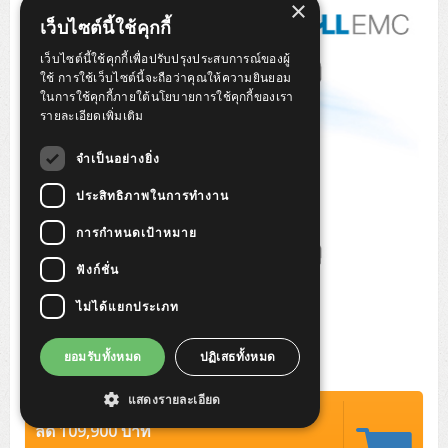
×
Tower (1CPU)
HPE ProLiant MicroServer Gen11
Network Attached Storage (NAS)
Network/Security/Wireless
เว็บไซต์นี้ใช้คุกกี้
Tower (2CPU)
Lenovo ThinkSystem ST45 V3
HPE ProLiant ML110 Gen11
เว็บไซต์นี้ใช้คุกกี้เพื่อปรับปรุงประสบการณ์ของผู้
Storage Area Network (SAN)
NetApp AFF A200 All Flash
Core and Distribution Switches
Software (Cloud,Microsoft,Backup)
ใช้ การใช้เว็บไซต์นี้จะถือว่าคุณให้ความยินยอม
ในการใช้คุกกี้ภายใต้นโยบายการใช้คุกกี้ของเรา
Rack 1U (1CPU)
Lenovo ThinkSystem ST50 V2
DELL EMC PowerEdge T560
QNAP TS Series
NetApp AFF A200 All Flash
Access Switches Enterprise (L2-L3)
Cisco Catalyst 9300L
รายละเอียดเพิ่มเติม
Microsoft Cloud
Desktop/Workstation
Rack 1U (2CPU)
Lenovo ThinkSystem ST250 V2
HPE ProLiant ML350 Gen11
Lenovo ThinkSystem SR250 V2
Synology DS Tower
IBM FS5015
Access Switches Small Business (L2-L3)
Cisco Catalyst 9200L(Basic L2)
จำเป็นอย่างยิ่ง
Microsoft Client
Microsoft 365 (รายปี)
DELL PC
Notebook/Laptop/Tablet
Rack 2U (2CPU Hi-end)
HPE ProLiant ML30 Gen11
Lenovo ThinkSystem ST550
Lenovo ThinkSystem SR250 V3
Lenovo ThinkSystem SR630 V4
ประสิทธิภาพในการทำงาน
HPE MSA 2060 Storage
Router
Cisco Catalyst 1000(Basic L2)
HPE Networking Instant On 1930
Microsoft Server & App
Microsoft Azure
Windows 11
DELL ALL-IN-ONE
DELL Pro Micro QCM1250
DELL Notebook
UPS/Rack Cabinet
การกำหนดเป้าหมาย
Hyper-Converged
DELL EMC PowerEdge T160
Lenovo ThinkSystem ST650 V2
DELL EMC PowerEdge R260
Lenovo ThinkSystem SR645
Lenovo ThinkSystem SR650 V2
CCTV & Conference
HPE Aruba Networking 2930F
HPE Aruba Networking 2530
H3C MSR810
Virtualization Infrastructure
Microsoft Office
Windows Server
Asus PC
DELL Pro Tower QCT1250
DELL EC24250 AIO
ASUS Notebook
DELL Pro 13 Premium PA13250
ฟังก์ชั่น
UPS สำหรับ Server/Network
Printer/Scanner
DELL EMC PowerEdge T360
DELL EMC PowerEdge R360
DELL EMC PowerEdge R450
DELL EMC PowerEdge R7525
DELL EMC vSAN Solution
Accessories
Cisco Meraki MS (Cloud Access Switch)
Cisco CBS110 (L2)
H3C MSR830
Cisco Webex
Backup Virtualization
Microsoft SQL (DB)
vSphere
Asus ALL-IN-ONE
DELL Pro Tower Essential QVT1260
DELL Pro 24 AIO QC24251
Asus ExpertCenter
ไม่ได้แยกประเภท
Lenovo Notebook
DELL Pro 14 Premium PA14250
Asus ExpertBook
UPS สำหรับ Server แบบ True On-Line
APC Smart-UPS 750-3KVA with SmartConnect
Dot Matrix
Projector
HPE ProLiant DL20 Gen11
DELL EMC PowerEdge R470
DELL EMC PowerEdge R770
Preview DELL EMC VxRail
Wireless Solution
Cisco Meraki MT (Cloud-Managed Sensors)
Cisco CBS220 (L2)
Huawei AR
Logitech Conference
PANDUIT Copper Cable
Hyper-Converged
vCenter
Veeam Backup & Replication
Lenovo PC
DELL Pro Micro Plus QBM1250
DELL Pro 24 AIO Plus QB2450
Asus ExpertCenter D5
ASUS ExpertCenter AIO P44
HP Notebook
DELL Pro 14 Essential PV14250
Asus ExpertBook B1
ThinkPad L13 Gen2
ยอมรับทั้งหมด
ปฏิเสธทั้งหมด
UPS สำหรับ Client
APC Smart-UPS 750-10KVA
APC Easy UPS On-Line SRV
All-In-One Printer
Fujitsu Dot Matrix
HPE ProLiant DL145 Gen11
DELL EMC PowerEdge R670
HPE ProLiant DL380 Gen11
Business Projector
Support
Firewall & Security
Cisco Meraki MV (Cloud-Managed Smart Cameras)
Cisco CBS250 (L2)
ZYXEL Nebula
Polycom RealPresence Group
PANDUIT RJ45 Modular Jack
HPE Networking Instant On
Cloud Graphic Design
VMware Virtual SAN (vSAN)
Lenovo ALL-IN-ONE
DELL Pro Tower Plus QBT1250
Asus ExpertCenter D7
ThinkCentre M70q Tiny Gen5
Workstation Notebook
DELL Pro 14 Essential PV14255
Asus ExpertBook B3
ThinkPad L13 Gen5
ProBook 440 G10
แสดงรายละเอียด
UPS สำหรับ Data Center
Eaton 5P
APC Smart-UPS On-Line SRT (LCD)
APC Back-UPS
Scanner Enterprise
EPSON LQ
Canon
ปรกติ 355,900 บาท
HPE ProLiant DL320 Gen11
DELL EMC PowerEdge R660xs
HPE ProLiant DL385 Gen11
EPSON Business Projector EB Series
How to Delivery
Cisco CBS350 (L3)
HikVision
PANDUIT Patch Panels (Unload)
Ruckus Wireless R Series
Cisco Meraki MX (Cloud Firewall Solution)
Cloud Antivirus
IBM Spectrum Accelerate
AutoDesk AutoCAD 2D/3D
ลด 109,900 บาท
MSI PC
DELL Pro Slim Plus QBS1250
ThinkCentre M70t Gen5 (Intel)
ThinkCentre V50a 21.5 นิ้ว
Microsoft Notebook
DELL Pro 14 Plus PB14250
Asus ExpertBook B5 Flip
ThinkPad L13 Gen6
ProBook 440 G11
DELL Pro Max 14 MC14250
Rack Cabinet
Eaton 5PX (เพิ่มแบตได้)
APC Smart-UPS Lithium Ion
APC Easy UPS BV
Vertiv Liebert ITA2