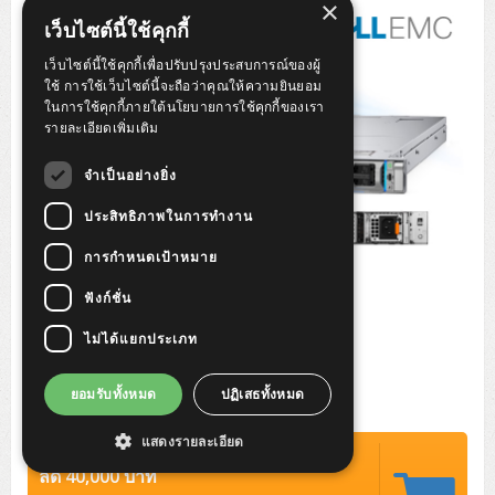
×
Tower (1CPU)
HPE ProLiant MicroServer Gen11
Network Attached Storage (NAS)
Network/Security/Wireless
เว็บไซต์นี้ใช้คุกกี้
Tower (2CPU)
Lenovo ThinkSystem ST45 V3
HPE ProLiant ML110 Gen11
เว็บไซต์นี้ใช้คุกกี้เพื่อปรับปรุงประสบการณ์ของผู้
Storage Area Network (SAN)
NetApp AFF A200 All Flash
Core and Distribution Switches
Software (Cloud,Microsoft,Backup)
ใช้ การใช้เว็บไซต์นี้จะถือว่าคุณให้ความยินยอม
ในการใช้คุกกี้ภายใต้นโยบายการใช้คุกกี้ของเรา
Rack 1U (1CPU)
Lenovo ThinkSystem ST50 V2
DELL EMC PowerEdge T560
QNAP TS Series
NetApp AFF A200 All Flash
Access Switches Enterprise (L2-L3)
Cisco Catalyst 9300L
รายละเอียดเพิ่มเติม
Microsoft Cloud
Desktop/Workstation
Rack 1U (2CPU)
Lenovo ThinkSystem ST250 V2
HPE ProLiant ML350 Gen11
Lenovo ThinkSystem SR250 V2
Synology DS Tower
IBM FS5015
Access Switches Small Business (L2-L3)
Cisco Catalyst 9200L(Basic L2)
จำเป็นอย่างยิ่ง
Microsoft Client
Microsoft 365 (รายปี)
DELL PC
Notebook/Laptop/Tablet
Rack 2U (2CPU Hi-end)
HPE ProLiant ML30 Gen11
Lenovo ThinkSystem ST550
Lenovo ThinkSystem SR250 V3
Lenovo ThinkSystem SR630 V4
ประสิทธิภาพในการทำงาน
HPE MSA 2060 Storage
Router
Cisco Catalyst 1000(Basic L2)
HPE Networking Instant On 1930
Microsoft Server & App
Microsoft Azure
Windows 11
DELL ALL-IN-ONE
DELL Pro Micro QCM1250
DELL Notebook
UPS/Rack Cabinet
การกำหนดเป้าหมาย
Hyper-Converged
DELL EMC PowerEdge T160
Lenovo ThinkSystem ST650 V2
DELL EMC PowerEdge R260
Lenovo ThinkSystem SR645
Lenovo ThinkSystem SR650 V2
CCTV & Conference
HPE Aruba Networking 2930F
HPE Aruba Networking 2530
H3C MSR810
Virtualization Infrastructure
Microsoft Office
Windows Server
Asus PC
DELL Pro Tower QCT1250
DELL EC24250 AIO
ASUS Notebook
DELL Pro 13 Premium PA13250
ฟังก์ชั่น
UPS สำหรับ Server/Network
Printer/Scanner
DELL EMC PowerEdge T360
DELL EMC PowerEdge R360
DELL EMC PowerEdge R450
DELL EMC PowerEdge R7525
DELL EMC vSAN Solution
Accessories
Cisco Meraki MS (Cloud Access Switch)
Cisco CBS110 (L2)
H3C MSR830
Cisco Webex
Backup Virtualization
Microsoft SQL (DB)
vSphere
Asus ALL-IN-ONE
DELL Pro Tower Essential QVT1260
DELL Pro 24 AIO QC24251
Asus ExpertCenter
ไม่ได้แยกประเภท
Lenovo Notebook
DELL Pro 14 Premium PA14250
Asus ExpertBook
UPS สำหรับ Server แบบ True On-Line
APC Smart-UPS 750-3KVA with SmartConnect
Dot Matrix
Projector
HPE ProLiant DL20 Gen11
DELL EMC PowerEdge R470
DELL EMC PowerEdge R770
Preview DELL EMC VxRail
Wireless Solution
Cisco Meraki MT (Cloud-Managed Sensors)
Cisco CBS220 (L2)
Huawei AR
Logitech Conference
PANDUIT Copper Cable
Hyper-Converged
vCenter
Veeam Backup & Replication
Lenovo PC
DELL Pro Micro Plus QBM1250
DELL Pro 24 AIO Plus QB2450
Asus ExpertCenter D5
ASUS ExpertCenter AIO P44
HP Notebook
DELL Pro 14 Essential PV14250
Asus ExpertBook B1
ThinkPad L13 Gen2
ยอมรับทั้งหมด
ปฏิเสธทั้งหมด
UPS สำหรับ Client
APC Smart-UPS 750-10KVA
APC Easy UPS On-Line SRV
All-In-One Printer
Fujitsu Dot Matrix
HPE ProLiant DL145 Gen11
DELL EMC PowerEdge R670
HPE ProLiant DL380 Gen11
Business Projector
Support
Firewall & Security
Cisco Meraki MV (Cloud-Managed Smart Cameras)
Cisco CBS250 (L2)
ZYXEL Nebula
Polycom RealPresence Group
PANDUIT RJ45 Modular Jack
HPE Networking Instant On
Cloud Graphic Design
VMware Virtual SAN (vSAN)
Lenovo ALL-IN-ONE
DELL Pro Tower Plus QBT1250
Asus ExpertCenter D7
ThinkCentre M70q Tiny Gen5
Workstation Notebook
DELL Pro 14 Essential PV14255
Asus ExpertBook B3
ThinkPad L13 Gen5
ProBook 440 G10
แสดงรายละเอียด
UPS สำหรับ Data Center
Eaton 5P
APC Smart-UPS On-Line SRT (LCD)
APC Back-UPS
Scanner Enterprise
EPSON LQ
Canon
ปรกติ 379,000 บาท
HPE ProLiant DL320 Gen11
DELL EMC PowerEdge R660xs
HPE ProLiant DL385 Gen11
EPSON Business Projector EB Series
How to Delivery
Cisco CBS350 (L3)
HikVision
PANDUIT Patch Panels (Unload)
Ruckus Wireless R Series
Cisco Meraki MX (Cloud Firewall Solution)
Cloud Antivirus
IBM Spectrum Accelerate
AutoDesk AutoCAD 2D/3D
ลด 40,000 บาท
MSI PC
DELL Pro Slim Plus QBS1250
ThinkCentre M70t Gen5 (Intel)
ThinkCentre V50a 21.5 นิ้ว
Microsoft Notebook
DELL Pro 14 Plus PB14250
Asus ExpertBook B5 Flip
ThinkPad L13 Gen6
ProBook 440 G11
DELL Pro Max 14 MC14250
Rack Cabinet
Eaton 5PX (เพิ่มแบตได้)
APC Smart-UPS Lithium Ion
APC Easy UPS BV
Vertiv Liebert ITA2