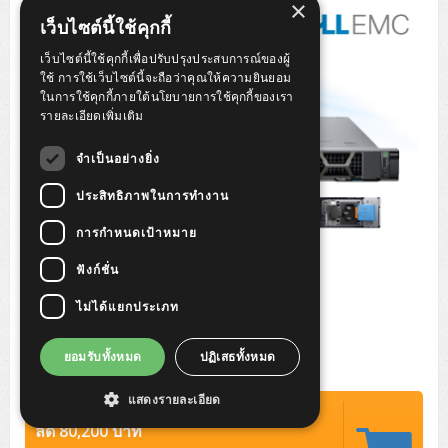
×
Tower (1CPU)
HPE ProLiant MicroServer Gen11
Network Attached Storage (NAS)
Network/Security/Wireless
เว็บไซต์นี้ใช้คุกกี้
Tower (2CPU)
Lenovo ThinkSystem ST45 V3
HPE ProLiant ML110 Gen11
เว็บไซต์นี้ใช้คุกกี้เพื่อปรับปรุงประสบการณ์ของผู้
Storage Area Network (SAN)
NetApp AFF A200 All Flash
Core and Distribution Switches
Software (Cloud,Microsoft,Backup)
ใช้ การใช้เว็บไซต์นี้จะถือว่าคุณให้ความยินยอม
ในการใช้คุกกี้ภายใต้นโยบายการใช้คุกกี้ของเรา
Rack 1U (1CPU)
Lenovo ThinkSystem ST50 V2
DELL EMC PowerEdge T560
QNAP TS Series
NetApp AFF A200 All Flash
Access Switches Enterprise (L2-L3)
Cisco Catalyst 9300L
รายละเอียดเพิ่มเติม
Microsoft Cloud
Desktop/Workstation
Rack 1U (2CPU)
Lenovo ThinkSystem ST250 V2
HPE ProLiant ML350 Gen11
Lenovo ThinkSystem SR250 V2
Synology DS Tower
IBM FS5015
Access Switches Small Business (L2-L3)
Cisco Catalyst 9200L(Basic L2)
จำเป็นอย่างยิ่ง
Microsoft Client
Microsoft 365 (รายปี)
DELL PC
Notebook/Laptop/Tablet
Rack 2U (2CPU Hi-end)
HPE ProLiant ML30 Gen11
Lenovo ThinkSystem ST550
Lenovo ThinkSystem SR250 V3
Lenovo ThinkSystem SR630 V4
ประสิทธิภาพในการทำงาน
HPE MSA 2060 Storage
Router
Cisco Catalyst 1000(Basic L2)
HPE Networking Instant On 1930
Microsoft Server & App
Microsoft Azure
Windows 11
DELL ALL-IN-ONE
DELL Pro Micro QCM1250
DELL Notebook
UPS/Rack Cabinet
การกำหนดเป้าหมาย
Hyper-Converged
DELL EMC PowerEdge T160
Lenovo ThinkSystem ST650 V2
DELL EMC PowerEdge R260
Lenovo ThinkSystem SR645
Lenovo ThinkSystem SR650 V2
CCTV & Conference
HPE Aruba Networking 2930F
HPE Aruba Networking 2530
H3C MSR810
Virtualization Infrastructure
Microsoft Office
Windows Server
Asus PC
DELL Pro Tower QCT1250
DELL EC24250 AIO
ASUS Notebook
DELL Pro 13 Premium PA13250
ฟังก์ชั่น
UPS สำหรับ Server/Network
Printer/Scanner
DELL EMC PowerEdge T360
DELL EMC PowerEdge R360
DELL EMC PowerEdge R450
DELL EMC PowerEdge R7525
DELL EMC vSAN Solution
Accessories
Cisco Meraki MS (Cloud Access Switch)
Cisco CBS110 (L2)
H3C MSR830
Cisco Webex
Backup Virtualization
Microsoft SQL (DB)
vSphere
Asus ALL-IN-ONE
DELL Pro Tower Essential QVT1260
DELL Pro 24 AIO QC24251
Asus ExpertCenter
ไม่ได้แยกประเภท
Lenovo Notebook
DELL Pro 14 Premium PA14250
Asus ExpertBook
UPS สำหรับ Server แบบ True On-Line
APC Smart-UPS 750-3KVA with SmartConnect
Dot Matrix
Projector
HPE ProLiant DL20 Gen11
DELL EMC PowerEdge R470
DELL EMC PowerEdge R770
Preview DELL EMC VxRail
Wireless Solution
Cisco Meraki MT (Cloud-Managed Sensors)
Cisco CBS220 (L2)
Huawei AR
Logitech Conference
PANDUIT Copper Cable
Hyper-Converged
vCenter
Veeam Backup & Replication
Lenovo PC
DELL Pro Micro Plus QBM1250
DELL Pro 24 AIO Plus QB2450
Asus ExpertCenter D5
ASUS ExpertCenter AIO P44
HP Notebook
DELL Pro 14 Essential PV14250
Asus ExpertBook B1
ThinkPad L13 Gen2
ยอมรับทั้งหมด
ปฏิเสธทั้งหมด
UPS สำหรับ Client
APC Smart-UPS 750-10KVA
APC Easy UPS On-Line SRV
All-In-One Printer
Fujitsu Dot Matrix
HPE ProLiant DL145 Gen11
DELL EMC PowerEdge R670
HPE ProLiant DL380 Gen11
Business Projector
Support
Firewall & Security
Cisco Meraki MV (Cloud-Managed Smart Cameras)
Cisco CBS250 (L2)
ZYXEL Nebula
Polycom RealPresence Group
PANDUIT RJ45 Modular Jack
HPE Networking Instant On
Cloud Graphic Design
VMware Virtual SAN (vSAN)
Lenovo ALL-IN-ONE
DELL Pro Tower Plus QBT1250
Asus ExpertCenter D7
ThinkCentre M70q Tiny Gen5
Workstation Notebook
DELL Pro 14 Essential PV14255
Asus ExpertBook B3
ThinkPad L13 Gen5
ProBook 440 G10
แสดงรายละเอียด
UPS สำหรับ Data Center
Eaton 5P
APC Smart-UPS On-Line SRT (LCD)
APC Back-UPS
Scanner Enterprise
EPSON LQ
Canon
ปรกติ 220,900 บาท
HPE ProLiant DL320 Gen11
DELL EMC PowerEdge R660xs
HPE ProLiant DL385 Gen11
EPSON Business Projector EB Series
How to Delivery
Cisco CBS350 (L3)
HikVision
PANDUIT Patch Panels (Unload)
Ruckus Wireless R Series
Cisco Meraki MX (Cloud Firewall Solution)
Cloud Antivirus
IBM Spectrum Accelerate
AutoDesk AutoCAD 2D/3D
ลด 80,200 บาท
MSI PC
DELL Pro Slim Plus QBS1250
ThinkCentre M70t Gen5 (Intel)
ThinkCentre V50a 21.5 นิ้ว
Microsoft Notebook
DELL Pro 14 Plus PB14250
Asus ExpertBook B5 Flip
ThinkPad L13 Gen6
ProBook 440 G11
DELL Pro Max 14 MC14250
Rack Cabinet
Eaton 5PX (เพิ่มแบตได้)
APC Smart-UPS Lithium Ion
APC Easy UPS BV
Vertiv Liebert ITA2