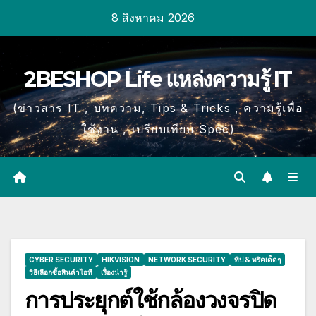
Skip
8 สิงหาคม 2026
to
content
2BESHOP Life แหล่งความรู้ IT
(ข่าวสาร IT , บทความ, Tips & Tricks , ความรู้เพื่อ
ใช้งาน , เปรียบเทียบ Spec)
CYBER SECURITY
HIKVISION
NETWORK SECURITY
ทิป & ทริคเด็ดๆ
วิธีเลือกซื้อสินค้าไอที
เรื่องน่ารู้
การประยุกต์ใช้กล้องวงจรปิด