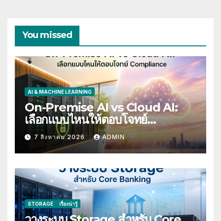
You missed
AI & MACHINE LEARNING
On-Premise AI vs Cloud AI:
เลือกแบบไหนให้ตอบโจทย์
Compliance
7 สิงหาคม 2026
ADMIN
STORAGE
เรื่องน่ารู้
วางระบบ Storage สำหรับ Core