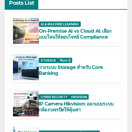
Posts List
AI & MACHINE LEARNING
On-Premise AI vs Cloud AI: เลือก
แบบไหนให้ตอบโจทย์ Compliance
STORAGE
เรื่องน่ารู้
วางระบบ Storage สำหรับ Core
Banking
CYBER SECURITY
HIKVISION
IP Camera Hikvision: ออกแบบระบบ
กล้องวงจรปิดให้คุ้มค่า