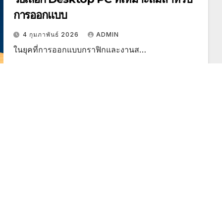
การออกแบบ
4 กุมภาพันธ์ 2026
ADMIN
ในยุคที่การออกแบบกราฟิกและงานส…
DESKTOP PC
สินค้าของเรา
เกาะกระแสสินค้าไอที
เรื่องน่ารู้
เลือก All-in-One PC vs Desktop แบบ
ไหนเหมาะกับออฟฟิศ
12 พฤศจิกายน 2025
ADMIN