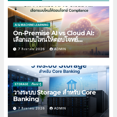
AI & MACHINE LEARNING
On-Premise AI vs Cloud AI:
เลือกแบบไหนให้ตอบโจทย์
Compliance
7 สิงหาคม 2026
ADMIN
STORAGE
เรื่องน่ารู้
วางระบบ Storage สำหรับ Core
Banking
7 สิงหาคม 2026
ADMIN