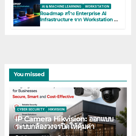
AI & MACHINE LEARNING
WORKSTATION
Roadmap สร้าง Enterprise AI
Infrastructure จาก Workstation สู่
Multi-GPU Server
You missed
CYBER SECURITY
HIKVISION
IP Camera Hikvision: ออกแบบ
ระบบกล้องวงจรปิดให้คุ้มค่า