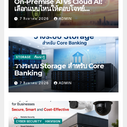
On-Premise AI vs Cloud AI:
เลือกแบบไหนให้ตอบโจทย์
Compliance
7 สิงหาคม 2026
ADMIN
STORAGE
เรื่องน่ารู้
วางระบบ Storage สำหรับ Core
Banking
7 สิงหาคม 2026
ADMIN
CYBER SECURITY
HIKVISION