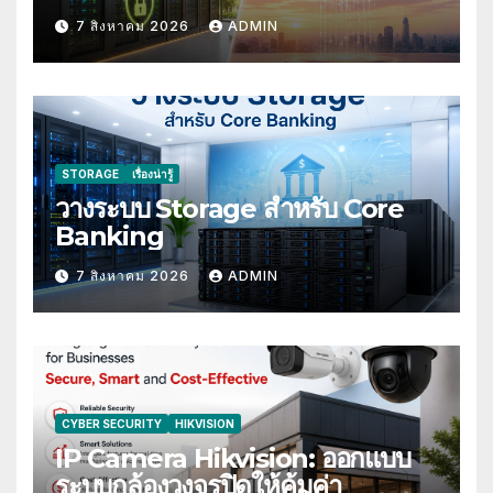
Compliance
7 สิงหาคม 2026
ADMIN
STORAGE
เรื่องน่ารู้
วางระบบ Storage สำหรับ Core
Banking
7 สิงหาคม 2026
ADMIN
CYBER SECURITY
HIKVISION
IP Camera Hikvision: ออกแบบ
ระบบกล้องวงจรปิดให้คุ้มค่า