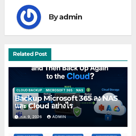
By
admin
Related Post
CLOUD BACKUP
MICROSOFT 365
NAS
Backup Microsoft 365 ลง NAS
และ Cloud อย่างไร
ก.ค. 9, 2026
ADMIN