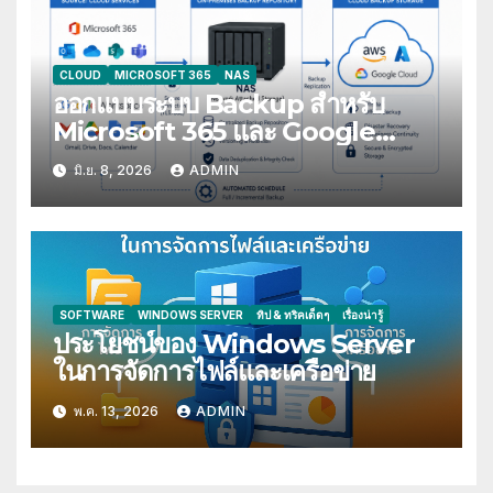
CLOUD
MICROSOFT 365
NAS
ออกแบบระบบ Backup สำหรับ
Microsoft 365 และ Google
Workspace
มิ.ย. 8, 2026
ADMIN
SOFTWARE
WINDOWS SERVER
ทิป & ทริคเด็ดๆ
เรื่องน่ารู้
ประโยชน์ของ Windows Server
ในการจัดการไฟล์และเครือข่าย
พ.ค. 13, 2026
ADMIN