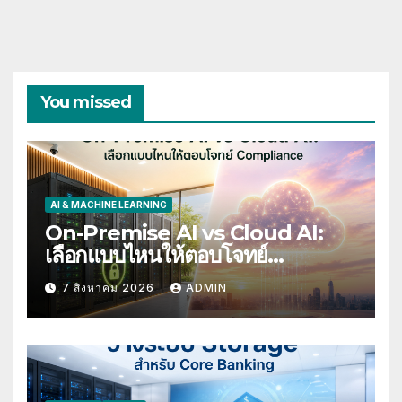
You missed
AI & MACHINE LEARNING
On-Premise AI vs Cloud AI:
เลือกแบบไหนให้ตอบโจทย์
Compliance
7 สิงหาคม 2026
ADMIN