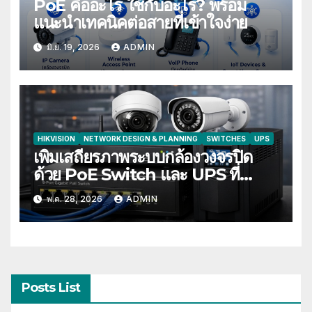
PoE คืออะไร ใช้กับอะไร? พร้อม
แนะนำเทคนิคต่อสายที่เข้าใจง่าย
มิ.ย. 19, 2026
ADMIN
HIKVISION
NETWORK DESIGN & PLANNING
SWITCHES
UPS
เพิ่มเสถียรภาพระบบกล้องวงจรปิด
ด้วย PoE Switch และ UPS ที่
เหมาะสม
พ.ค. 28, 2026
ADMIN
Posts List