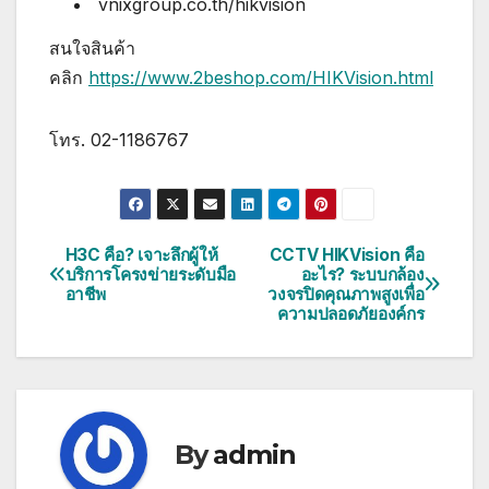
vnixgroup.co.th/hikvision
สนใจสินค้า
คลิก
https://www.2beshop.com/HIKVision.html
โทร. 02-1186767
H3C คือ? เจาะลึกผู้ให้
CCTV HIKVision คือ
แนะแนว
บริการโครงข่ายระดับมือ
อะไร? ระบบกล้อง
อาชีพ
วงจรปิดคุณภาพสูงเพื่อ
เรื่อง
ความปลอดภัยองค์กร
By
admin