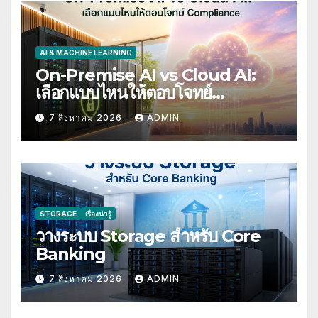
AI & MACHINE LEARNING
On-Premise AI vs Cloud AI:
เลือกแบบไหนให้ตอบโจทย์
Compliance
7 สิงหาคม 2026
ADMIN
STORAGE
เรื่องน่ารู้
วางระบบ Storage สำหรับ Core
Banking
7 สิงหาคม 2026
ADMIN