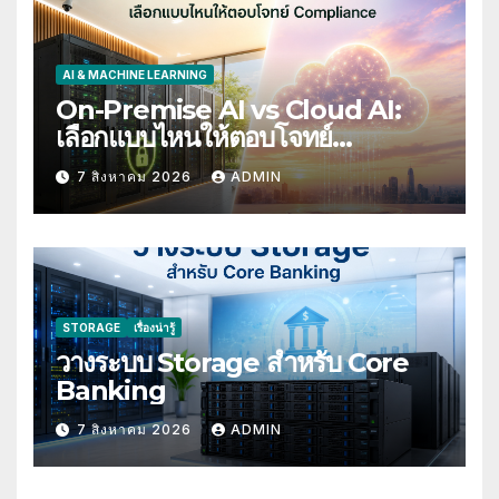
AI & MACHINE LEARNING
On-Premise AI vs Cloud AI:
เลือกแบบไหนให้ตอบโจทย์
Compliance
7 สิงหาคม 2026
ADMIN
STORAGE
เรื่องน่ารู้
วางระบบ Storage สำหรับ Core
Banking
7 สิงหาคม 2026
ADMIN