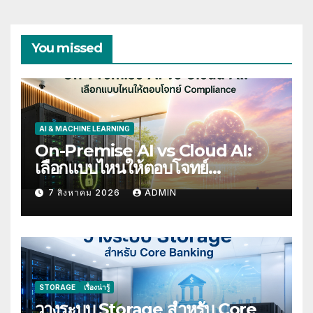
You missed
AI & MACHINE LEARNING
On-Premise AI vs Cloud AI:
เลือกแบบไหนให้ตอบโจทย์
Compliance
7 สิงหาคม 2026
ADMIN
STORAGE
เรื่องน่ารู้
วางระบบ Storage สำหรับ Core