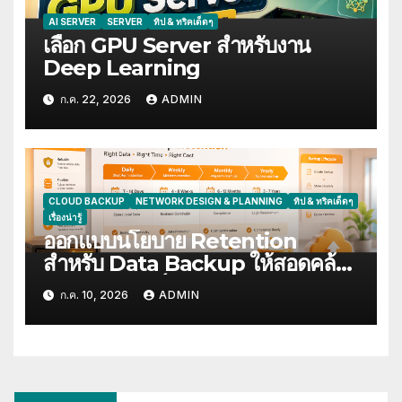
AI SERVER
SERVER
ทิป & ทริคเด็ดๆ
เลือก GPU Server สำหรับงาน
Deep Learning
ก.ค. 22, 2026
ADMIN
CLOUD BACKUP
NETWORK DESIGN & PLANNING
ทิป & ทริคเด็ดๆ
เรื่องน่ารู้
ออกแบบนโยบาย Retention
สำหรับ Data Backup ให้สอดคล้อง
ข้อกำหนดองค์กร
ก.ค. 10, 2026
ADMIN