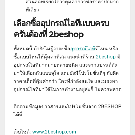
ส่วนลดที่เรียกได้ว่าคุ้มค่ากว่าซื้อราคาปกมาก
ทีเดียว
เลือกซื้ออุปกรณ์ไอทีแบบครบ
ครันต้องที่ 2beshop
ทั้งหมดนี้ ถ้ายังไม่รู้ว่าจะซื้อ
อุปกรณ์ไอที
ที่ไหน หรือ
ซื้อแบบไหนให้คุ้มค่าที่สุด แนะนำที่ร้าน
2beshop
มี
อุปกรณ์ไอทีมากมายหลายชนิด และจากแบรนด์ดัง
มาให้เลือกกันแบบจุใจ แถมยังมีโปรโมชั่นดีๆ กับดีล
ราคาเด็ดที่คุ้มค่ากว่า ใครที่กำลังสนใจ และมองหา
อุปกรณ์ไอทีมาใช้ในการทำงานอยู่ล่ะก็ ไม่ควรพลาด
ติดตามข้อมูลข่าวสารและโปรโมชั่นจาก 2BESHOP
ได้ที่:
เว็บไซต์:
www.2beshop.com