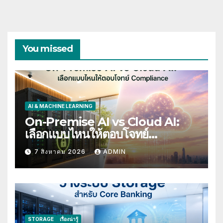
You missed
AI & MACHINE LEARNING
On-Premise AI vs Cloud AI:
เลือกแบบไหนให้ตอบโจทย์
Compliance
7 สิงหาคม 2026
ADMIN
STORAGE
เรื่องน่ารู้