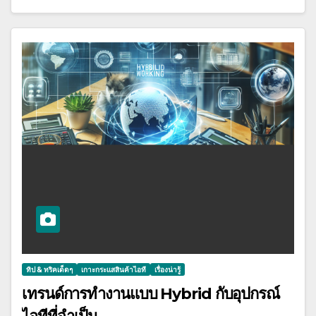
ทิป & ทริคเด็ดๆ
เกาะกระแสสินค้าไอที
เรื่องน่ารู้
เทรนด์การทำงานแบบ Hybrid กับอุปกรณ์