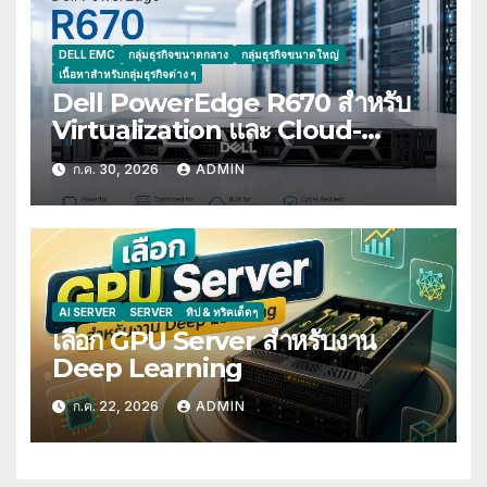
DELL EMC
กลุ่มธุรกิจขนาดกลาง
กลุ่มธุรกิจขนาดใหญ่
เนื้อหาสำหรับกลุ่มธุรกิจต่าง ๆ
Dell PowerEdge R670 สำหรับ
Virtualization และ Cloud-
Native Workloads
ก.ค. 30, 2026
ADMIN
AI SERVER
SERVER
ทิป & ทริคเด็ดๆ
เลือก GPU Server สำหรับงาน
Deep Learning
ก.ค. 22, 2026
ADMIN