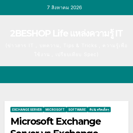
Skip
7 สิงหาคม 2026
to
content
2BESHOP Life แหล่งความรู้ IT
(ข่าวสาร IT , บทความ, Tips & Tricks , ความรู้เพื่อ
ใช้งาน , เปรียบเทียบ Spec)
EXCHANGE SERVER
MICROSOFT
SOFTWARE
ทิป & ทริคเด็ดๆ
Microsoft Exchange