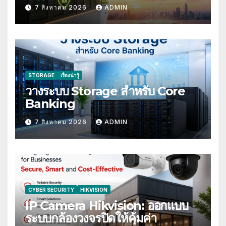
Compliance
7 สิงหาคม 2026
ADMIN
STORAGE
เรื่องน่ารู้
วางระบบ Storage สำหรับ Core
Banking
7 สิงหาคม 2026
ADMIN
CYBER SECURITY
HIKVISION
IP Camera Hikvision: ออกแบบ
ระบบกล้องวงจรปิดให้คุ้มค่า