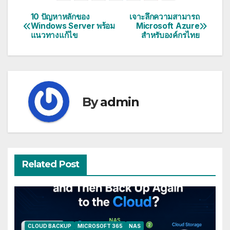
10 ปัญหาหลักของ
เจาะลึกความสามารถ
แนะแนว
Windows Server พร้อม
Microsoft Azure
แนวทางแก้ไข
สำหรับองค์กรไทย
เรื่อง
By
admin
Related Post
CLOUD BACKUP
MICROSOFT 365
NAS